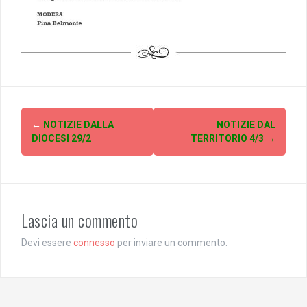
Post
←
NOTIZIE DALLA
NOTIZIE DAL
navigation
DIOCESI 29/2
TERRITORIO 4/3
→
Lascia un commento
Devi essere
connesso
per inviare un commento.