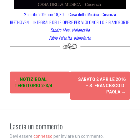
2 aprile 2016 ore 19,30 – Casa della Musica, Cosenza
BEETHOVEN – INTEGRALE DELLE OPERE PER VIOLONCELLO E PIANOFORTE
Sandro Meo, violoncello
Fabio Falsetta, pianoforte
Post
←
NOTIZIE DAL
SABATO 2 APRILE 2016
navigation
TERRITORIO 2-3/4
– S. FRANCESCO DI
PAOLA
→
Lascia un commento
Devi essere
connesso
per inviare un commento.