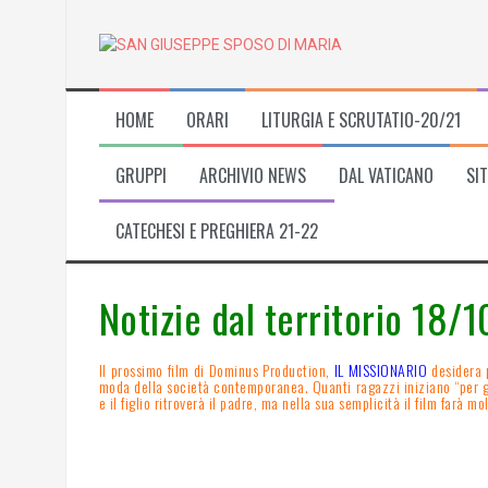
Skip
to
content
HOME
ORARI
LITURGIA E SCRUTATIO-20/21
GRUPPI
ARCHIVIO NEWS
DAL VATICANO
SIT
CATECHESI E PREGHIERA 21-22
Notizie dal territorio 18/1
Il prossimo film di Dominus Production,
IL MISSIONARIO
desidera p
moda della società contemporanea. Quanti ragazzi iniziano “per gioc
e il figlio ritroverà il padre, ma nella sua semplicità il film farà mo