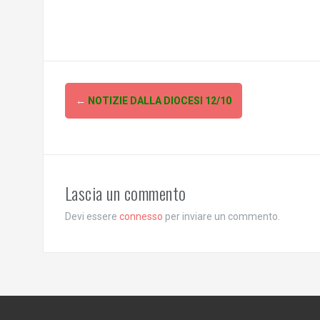
Post
←
NOTIZIE DALLA DIOCESI 12/10
navigation
Lascia un commento
Devi essere
connesso
per inviare un commento.