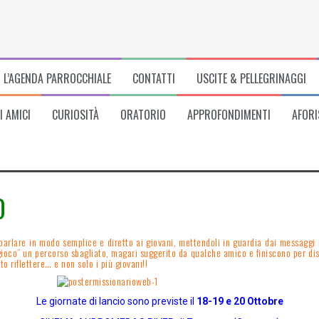
L’AGENDA PARROCCHIALE
CONTATTI
USCITE & PELLEGRINAGGI
I AMICI
CURIOSITÀ
ORATORIO
APPROFONDIMENTI
AFORI
0
arlare in modo semplice e diretto ai giovani, mettendoli in guardia dai messaggi m
o” un percorso sbagliato, magari suggerito da qualche amico e finiscono per distrugger
lto riflettere… e non solo i più giovani!!
Le giornate di lancio sono previste il
18-19 e 20 Ottobre