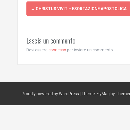
Post
←
CHRISTUS VIVIT – ESORTAZIONE APOSTOLICA
navigation
Lascia un commento
Devi essere
connesso
per inviare un commento.
Proudly powered by WordPress
|
Theme:
FlyMag
by Themeis