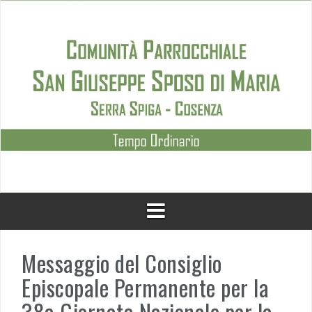
Skip
to
content
Messaggio del Consiglio
Episcopale Permanente per la
38a Giornata Nazionale per la