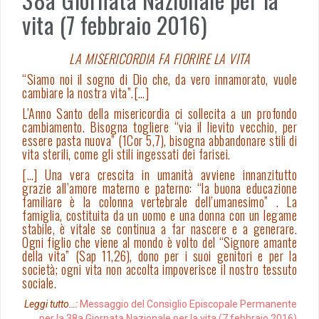
vita (7 febbraio 2016)
LA MISERICORDIA FA FIORIRE LA VITA
“Siamo noi il sogno di Dio che, da vero innamorato, vuole
cambiare la nostra vita”.[…]
L’Anno Santo della misericordia ci sollecita a un profondo
cambiamento. Bisogna togliere “via il lievito vecchio, per
essere pasta nuova” (1Cor 5,7), bisogna abbandonare stili di
vita sterili, come gli stili ingessati dei farisei.
[…] Una vera crescita in umanità avviene innanzitutto
grazie all’amore materno e paterno: “la buona educazione
familiare è la colonna vertebrale dell’umanesimo” . La
famiglia, costituita da un uomo e una donna con un legame
stabile, è vitale se continua a far nascere e a generare.
Ogni figlio che viene al mondo è volto del “Signore amante
della vita” (Sap 11,26), dono per i suoi genitori e per la
società; ogni vita non accolta impoverisce il nostro tessuto
sociale.
Leggi tutto…:
Messaggio del Consiglio Episcopale Permanente
per la 38a Giornata Nazionale per la vita (7 febbraio 2016)