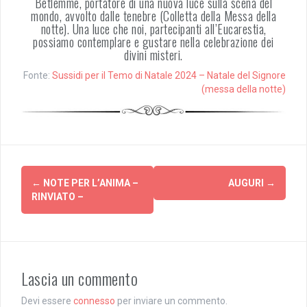
Betlemme, portatore di una nuova luce sulla scena del
mondo, avvolto dalle tenebre (Colletta della Messa della
notte). Una luce che noi, partecipanti all’Eucarestia,
possiamo contemplare e gustare nella celebrazione dei
divini misteri.
Fonte:
Sussidi per il Temo di Natale 2024 – Natale del Signore
(messa della notte)
Post
←
NOTE PER L’ANIMA –
AUGURI
→
navigation
RINVIATO –
Lascia un commento
Devi essere
connesso
per inviare un commento.