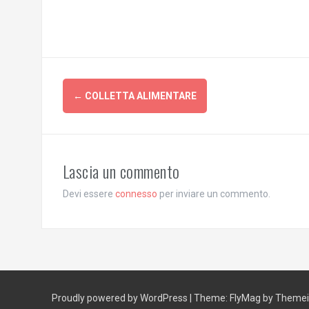
Post
←
COLLETTA ALIMENTARE
navigation
Lascia un commento
Devi essere
connesso
per inviare un commento.
Proudly powered by WordPress
|
Theme:
FlyMag
by Themeis