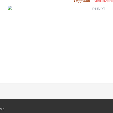
Leggi tutto…:
Meditazione
le.