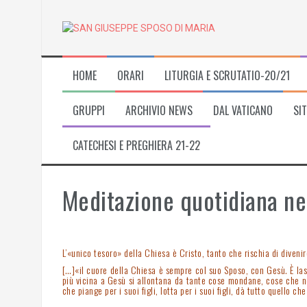
Skip
to
content
HOME
ORARI
LITURGIA E SCRUTATIO-20/21
GRUPPI
ARCHIVIO NEWS
DAL VATICANO
SIT
CATECHESI E PREGHIERA 21-22
Meditazione quotidiana ne
L’«unico tesoro» della Chiesa è Cristo, tanto che rischia di diven
[…]«il cuore della Chiesa è sempre col suo Sposo, con Gesù. È lass
più vicina a Gesù si allontana da tante cose mondane, cose che no
che piange per i suoi figli, lotta per i suoi figli, dà tutto quello c