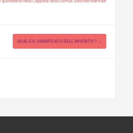
 quotidiana nella Cappella della Domus Sanctae Marthae
QUAL È IL SIGNIFICATO DELL’AVVENTO ?
→