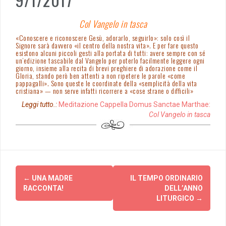
Col Vangelo in tasca
«Conoscere e riconoscere Gesù, adorarlo, seguirlo»: solo così il
Signore sarà davvero «il centro della nostra vita». E per fare questo
esistono alcuni piccoli gesti alla portata di tutti: avere sempre con sé
un’edizione tascabile dal Vangelo per poterlo facilmente leggere ogni
giorno, insieme alla recita di brevi preghiere di adorazione come il
Gloria, stando però ben attenti a non ripetere le parole «come
pappagalli». Sono queste le coordinate della «semplicità della vita
cristiana» — non serve infatti ricorrere a «cose strane o difficili»
Leggi tutto.:
Meditazione Cappella Domus Sanctae Marthae:
Col Vangelo in tasca
Post
←
UNA MADRE
IL TEMPO ORDINARIO
navigation
RACCONTA!
DELL’ANNO
LITURGICO
→