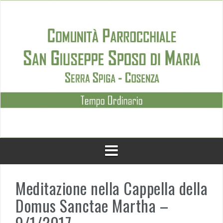
Skip
to
content
Meditazione nella Cappella della
Domus Sanctae Martha –
9/1/2017