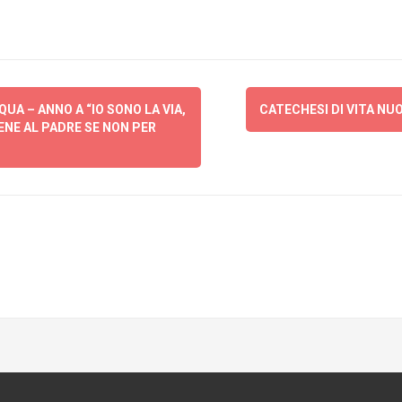
UA – ANNO A “IO SONO LA VIA,
CATECHESI DI VITA NU
IENE AL PADRE SE NON PER