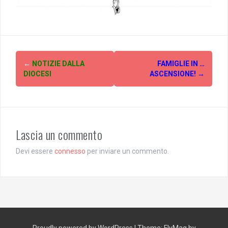
Post
←
NOTIZIE DALLA
FAMIGLIE IN …
navigation
DIOCESI
ASCENSIONE!
→
Lascia un commento
Devi essere
connesso
per inviare un commento.
Proudly powered by WordPress
|
Theme:
FlyMag
by