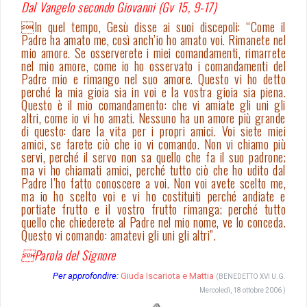
Dal Vangelo secondo Giovanni (Gv 15, 9-17)
In quel tempo, Gesù disse ai suoi discepoli: “Come il
Padre ha amato me, così anch’io ho amato voi. Rimanete nel
mio amore. Se osserverete i miei comandamenti, rimarrete
nel mio amore, come io ho osservato i comandamenti del
Padre mio e rimango nel suo amore. Questo vi ho detto
perché la mia gioia sia in voi e la vostra gioia sia piena.
Questo è il mio comandamento: che vi amiate gli uni gli
altri, come io vi ho amati. Nessuno ha un amore più grande
di questo: dare la vita per i propri amici. Voi siete miei
amici, se farete ciò che io vi comando. Non vi chiamo più
servi, perché il servo non sa quello che fa il suo padrone;
ma vi ho chiamati amici, perché tutto ciò che ho udito dal
Padre l’ho fatto conoscere a voi. Non voi avete scelto me,
ma io ho scelto voi e vi ho costituiti perché andiate e
portiate frutto e il vostro frutto rimanga; perché tutto
quello che chiederete al Padre nel mio nome, ve lo conceda.
Questo vi comando: amatevi gli uni gli altri”.
Parola del Signore
Per approfondire:
Giuda Iscariota e Mattia
(BENEDETTO XVI U.G.
Mercoledì, 18 ottobre 2006 )