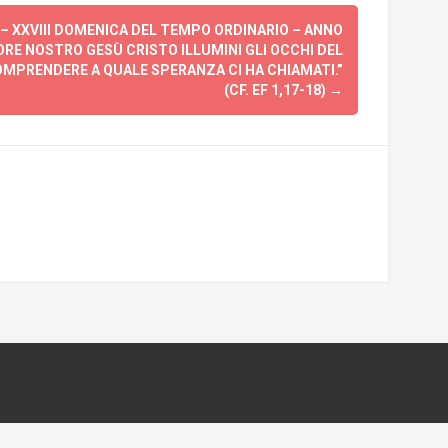
– XXVIII DOMENICA DEL TEMPO ORDINARIO – ANNO
NORE NOSTRO GESÙ CRISTO ILLUMINI GLI OCCHI DEL
MPRENDERE A QUALE SPERANZA CI HA CHIAMATI.”
(CF. EF 1,17-18)
→