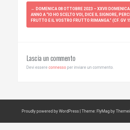
Post
←
DOMENICA 08 OTTOBRE 2023 – XXVII DOMENICA
navigation
ANNO A “IO HO SCELTO VOI, DICE IL SIGNORE, PER
FRUTTO E IL VOSTRO FRUTTO RIMANGA.” (CF. GV 15
Lascia un commento
Devi essere
connesso
per inviare un commento.
Proudly powered by WordPress
|
Theme:
FlyMag
by Themeis