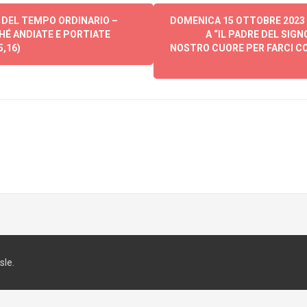
 DEL TEMPO ORDINARIO –
DOMENICA 15 OTTOBRE 2023 
CHÉ ANDIATE E PORTIATE
A “IL PADRE DEL SIG
,16)
NOSTRO CUORE PER FARCI CO
le.