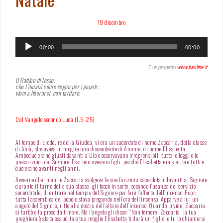
19 dicembre
Audio
Player
00:00
00:00
È un progetto
www.paoline.it
O Radice di Iesse,
che t’innalzi come segno per i popoli:
vieni a liberarci, non tardare.
Dal Vangelo secondo Luca (1,5-25)
Al tempo di Erode, re della Giudea, vi era un sacerdote di nome Zaccaria, della classe
di Abià, che aveva in moglie una discendente di Aronne, di nome Elisabetta.
Ambedue erano giusti davanti a Dio e osservavano irreprensibili tutte le leggi e le
prescrizioni del Signore. Essi non avevano figli, perché Elisabetta era sterile e tutti e
due erano avanti negli anni.
Avvenne che, mentre Zaccaria svolgeva le sue funzioni sacerdotali davanti al Signore
durante il turno della sua classe, gli toccò in sorte, secondo l’usanza del servizio
sacerdotale, di entrare nel tempio del Signore per fare l’offerta dell’incenso. Fuori,
tutta l’assemblea del popolo stava pregando nell’ora dell’incenso. Apparve a lui un
angelo del Signore, ritto alla destra dell’altare dell’incenso. Quando lo vide, Zaccaria
si turbò e fu preso da timore. Ma l’angelo gli disse: “Non temere, Zaccaria, la tua
preghiera è stata esaudita e tua moglie Elisabetta ti darà un figlio, e tu lo chiamerai