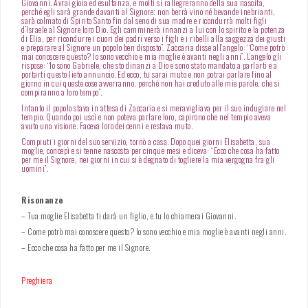
Giovanni. Avrai gioia ed esultanza, e molti si rallegreranno della sua nascita,
perché egli sarà grande davanti al Signore; non berrà vino né bevande inebrianti,
sarà colmato di Spirito Santo fin dal seno di sua madre e ricondurrà molti figli
d’Israele al Signore loro Dio. Egli camminerà innanzi a lui con lo spirito e la potenza
di Elia, per ricondurre i cuori dei padri verso i figli e i ribelli alla saggezza dei giusti
e preparare al Signore un popolo ben disposto”. Zaccaria disse all’angelo: “Come potrò
mai conoscere questo? Io sono vecchio e mia moglie è avanti negli anni”. L’angelo gli
rispose: “Io sono Gabriele, che sto dinanzi a Dio e sono stato mandato a parlarti e a
portarti questo lieto annuncio. Ed ecco, tu sarai muto e non potrai parlare fino al
giorno in cui queste cose avverranno, perché non hai creduto alle mie parole, che si
compiranno a loro tempo”.
Intanto il popolo stava in attesa di Zaccaria e si meravigliava per il suo indugiare nel
tempio. Quando poi uscì e non poteva parlare loro, capirono che nel tempio aveva
avuto una visione. Faceva loro dei cenni e restava muto.
Compiuti i giorni del suo servizio, tornò a casa. Dopo quei giorni Elisabetta, sua
moglie, concepì e si tenne nascosta per cinque mesi e diceva: “Ecco che cosa ha fatto
per me il Signore, nei giorni in cui si è degnato di togliere la mia vergogna fra gli
uomini”.
Risonanze
– Tua moglie Elisabetta ti darà un figlio, e tu lo chiamerai Giovanni.
– Come potrò mai conoscere questo? Io sono vecchio e mia moglie è avanti negli anni.
– Ecco che cosa ha fatto per me il Signore.
Preghiera