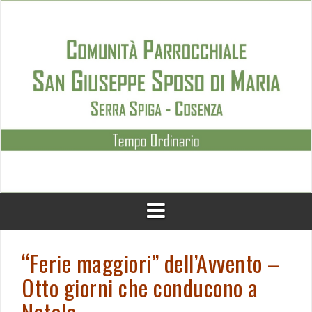
Skip
to
content
“Ferie maggiori” dell’Avvento –
Otto giorni che conducono a
Natale