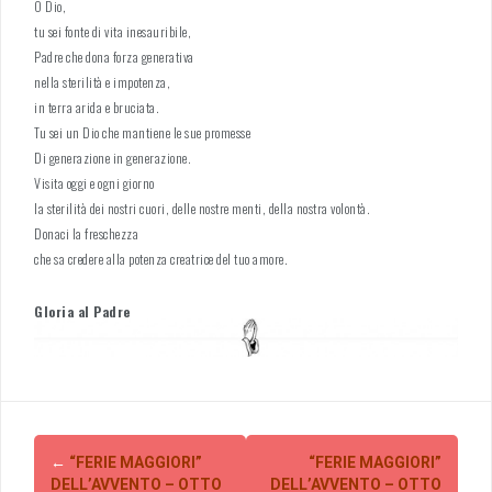
O Dio,
tu sei fonte di vita inesauribile,
Padre che dona forza generativa
nella sterilità e impotenza,
in terra arida e bruciata.
Tu sei un Dio che mantiene le sue promesse
Di generazione in generazione.
Visita oggi e ogni giorno
la sterilità dei nostri cuori, delle nostre menti, della nostra volontà.
Donaci la freschezza
che sa credere alla potenza creatrice del tuo amore.
Gloria al Padre
Post
←
“FERIE MAGGIORI”
“FERIE MAGGIORI”
navigation
DELL’AVVENTO – OTTO
DELL’AVVENTO – OTTO