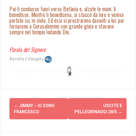
Poi li condusse fuori verso Betània e, alzate le mani, li
benedisse. Mentre li benediceva, si staccò da loro e veniva
portato su, in cielo. Ed essi si prostrarono davanti a lui; poi
tornarono a Gerusalemme con grande gioia e stavano
sempre nel tempio lodando Dio.
Parola del Signore
Ascolta il Vangelo
Post
←
JIMMY – IO SONO
USCITE E
navigation
FRANCESCO
PELLEGRINAGGI 28/5
→