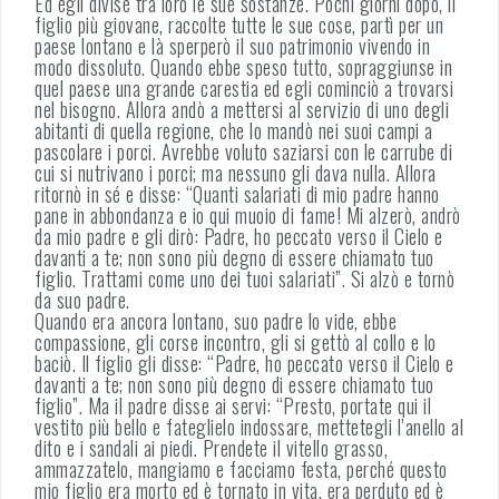
Ed egli divise tra loro le sue sostanze. Pochi giorni dopo, il
figlio più giovane, raccolte tutte le sue cose, partì per un
paese lontano e là sperperò il suo patrimonio vivendo in
modo dissoluto. Quando ebbe speso tutto, sopraggiunse in
quel paese una grande carestia ed egli cominciò a trovarsi
nel bisogno. Allora andò a mettersi al servizio di uno degli
abitanti di quella regione, che lo mandò nei suoi campi a
pascolare i porci. Avrebbe voluto saziarsi con le carrube di
cui si nutrivano i porci; ma nessuno gli dava nulla. Allora
ritornò in sé e disse: “Quanti salariati di mio padre hanno
pane in abbondanza e io qui muoio di fame! Mi alzerò, andrò
da mio padre e gli dirò: Padre, ho peccato verso il Cielo e
davanti a te; non sono più degno di essere chiamato tuo
figlio. Trattami come uno dei tuoi salariati”. Si alzò e tornò
da suo padre.
Quando era ancora lontano, suo padre lo vide, ebbe
compassione, gli corse incontro, gli si gettò al collo e lo
baciò. Il figlio gli disse: “Padre, ho peccato verso il Cielo e
davanti a te; non sono più degno di essere chiamato tuo
figlio”. Ma il padre disse ai servi: “Presto, portate qui il
vestito più bello e fateglielo indossare, mettetegli l’anello al
dito e i sandali ai piedi. Prendete il vitello grasso,
ammazzatelo, mangiamo e facciamo festa, perché questo
mio figlio era morto ed è tornato in vita, era perduto ed è