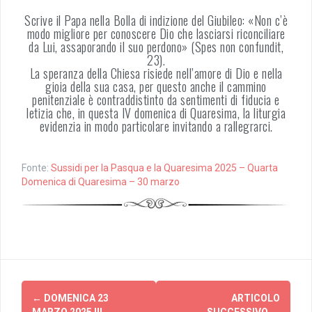
Scrive il Papa nella Bolla di indizione del Giubileo: «Non c’è
modo migliore per conoscere Dio che lasciarsi riconciliare
da Lui, assaporando il suo perdono» (Spes non confundit,
23).
La speranza della Chiesa risiede nell’amore di Dio e nella
gioia della sua casa, per questo anche il cammino
penitenziale è contraddistinto da sentimenti di fiducia e
letizia che, in questa IV domenica di Quaresima, la liturgia
evidenzia in modo particolare invitando a rallegrarci.
Fonte:
Sussidi per la Pasqua e la Quaresima 2025 – Quarta
Domenica di Quaresima – 30 marzo
Post
←
DOMENICA 23
ARTICOLO
MARZO 2025 III
SUCCESSIVO
→