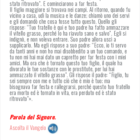
stato ritrovato”. E cominciarono a far festa.
Il figlio maggiore si trovava nei campi. Al ritorno, quando fu
vicino a casa, udì la musica e le danze; chiamò uno dei servi
e gli domandò che cosa fosse tutto questo. Quello gli
rispose: “Tuo fratello è qui e tuo padre ha fatto ammazzare
il vitello grasso, perché lo ha riavuto sano e salvo”. Egli si
indignò, e non voleva entrare. Suo padre allora uscì a
supplicarlo. Ma egli rispose a suo padre: “Ecco, io ti servo
da tanti anni e non ho mai disobbedito a un tuo comando, e
tu non mi hai mai dato un capretto per far festa con i miei
amici. Ma ora che è tornato questo tuo figlio, il quale ha
divorato le tue sostanze con le prostitute, per lui hai
ammazzato il vitello grasso”. Gli rispose il padre: “Figlio, tu
sei sempre con me e tutto ciò che è mio è tuo; ma
bisognava far festa e rallegrarsi, perché questo tuo fratello
era morto ed è tornato in vita, era perduto ed è stato
ritrovato”».
Parola del Signore.
Ascolta il Vangelo