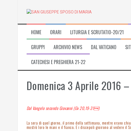
Skip
to
content
HOME
ORARI
LITURGIA E SCRUTATIO-20/21
GRUPPI
ARCHIVIO NEWS
DAL VATICANO
SIT
CATECHESI E PREGHIERA 21-22
Domenica 3 Aprile 2016 – 
Dal Vangelo secondo Giovanni (Gv 20,19-31)
La sera di quel giorno, il primo della settimana, mentre erano chiu
mostrò loro le mani e il fianco. E i discepoli gioirono al vedere il S