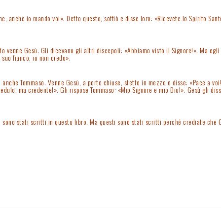
, anche io mando voi». Detto questo, soffiò e disse loro: «Ricevete lo Spirito Sant
venne Gesù. Gli dicevano gli altri discepoli: «Abbiamo visto il Signore!». Ma egli 
 suo fianco, io non credo».
ro anche Tommaso. Venne Gesù, a porte chiuse, stette in mezzo e disse: «Pace a voi!
redulo, ma credente!». Gli rispose Tommaso: «Mio Signore e mio Dio!». Gesù gli diss
sono stati scritti in questo libro. Ma questi sono stati scritti perché crediate che Ge