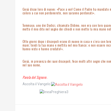
Gesù disse loro di nuovo: «Pace a voi! Come il Padre ha mandato me
coloro a cui non perdonerete, non saranno perdonati».
Tommaso, uno dei Dodici, chiamato Dìdimo, non era con loro quando 
metto il mio dito nel segno dei chiodi e non metto la mia mano nel
Otto giorni dopo i discepoli erano di nuovo in casa e c’era con lo
mani; tendi la tua mano e mettila nel mio fianco; e non essere inc
hanno visto e hanno creduto!».
Gesù, in presenza dei suoi discepoli, fece molti altri segni che non 
nel suo nome.
Parola del Signore.
Ascolta il Vangelo