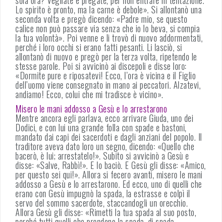
Lo spirito è pronto, ma la carne è debole». Si allontanò una
seconda volta e pregò dicendo: «Padre mio, se questo
calice non può passare via senza che io lo beva, si compia
la tua volontà». Poi venne e li trovò di nuovo addormentati,
perché i loro occhi si erano fatti pesanti. Li lasciò, si
allontanò di nuovo e pregò per la terza volta, ripetendo le
stesse parole. Poi si avvicinò ai discepoli e disse loro:
«Dormite pure e riposatevi! Ecco, l’ora è vicina e il Figlio
dell’uomo viene consegnato in mano ai peccatori. Alzatevi,
andiamo! Ecco, colui che mi tradisce è vicino».
Misero le mani addosso a Gesù e lo arrestarono
Mentre ancora egli parlava, ecco arrivare Giuda, uno dei
Dodici, e con lui una grande folla con spade e bastoni,
mandato dai capi dei sacerdoti e dagli anziani del popolo. Il
traditore aveva dato loro un segno, dicendo: «Quello che
bacerò, è lui; arrestatelo!». Subito si avvicinò a Gesù e
disse: «Salve, Rabbì!». E lo baciò. E Gesù gli disse: «Amico,
per questo sei qui!». Allora si fecero avanti, misero le mani
addosso a Gesù e lo arrestarono. Ed ecco, uno di quelli che
erano con Gesù impugnò la spada, la estrasse e colpì il
servo del sommo sacerdote, staccandogli un orecchio.
Allora Gesù gli disse: «Rimetti la tua spada al suo posto,
perché tutti quelli che prendono la spada, di spada