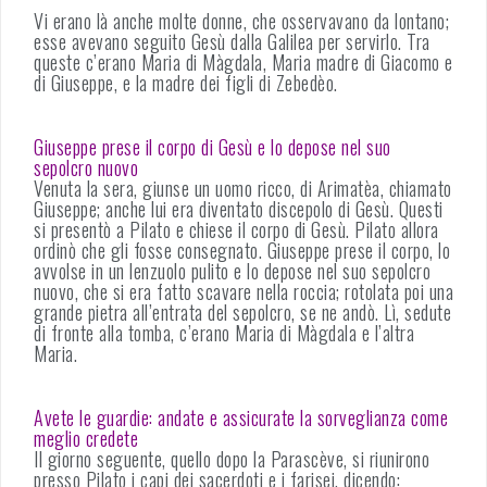
Vi erano là anche molte donne, che osservavano da lontano;
esse avevano seguito Gesù dalla Galilea per servirlo. Tra
queste c’erano Maria di Màgdala, Maria madre di Giacomo e
di Giuseppe, e la madre dei figli di Zebedèo.
Giuseppe prese il corpo di Gesù e lo depose nel suo
sepolcro nuovo
Venuta la sera, giunse un uomo ricco, di Arimatèa, chiamato
Giuseppe; anche lui era diventato discepolo di Gesù. Questi
si presentò a Pilato e chiese il corpo di Gesù. Pilato allora
ordinò che gli fosse consegnato. Giuseppe prese il corpo, lo
avvolse in un lenzuolo pulito e lo depose nel suo sepolcro
nuovo, che si era fatto scavare nella roccia; rotolata poi una
grande pietra all’entrata del sepolcro, se ne andò. Lì, sedute
di fronte alla tomba, c’erano Maria di Màgdala e l’altra
Maria.
Avete le guardie: andate e assicurate la sorveglianza come
meglio credete
Il giorno seguente, quello dopo la Parascève, si riunirono
presso Pilato i capi dei sacerdoti e i farisei, dicendo: