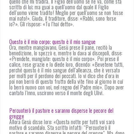
quello che mi tradirà. Il Figlio dell’uomo se ne va, come sta
scritto di lui; ma guai a quell’uomo dal quale il Figlio
dell’uomo viene tradito! Meglio per quell’uomo se non fosse
mai nato!». Giuda, il traditore, disse: «Rabbì, sono forse
io?». Gli rispose: «Tu l’hai detto».
Questo è il mio corpo; questo è il mio sangue
Ora, mentre mangiavano, Gesù prese il pane, recitò la
benedizione, lo spezzò e, mentre lo dava ai discepoli, disse:
«Prendete, mangiate: questo è il mio corpo». Poi prese il
calice, rese grazie e lo diede loro, dicendo: «Bevetene tutti,
perché questo è il mio sangue dell’alleanza, che è versato
per molti per il perdono dei peccati. Io vi dico che d’ora in
poi non berrò di questo frutto della vite fino al giorno in cui
lo berrò nuovo con voi, nel regno del Padre mio». Dopo aver
cantato l’inno, uscirono verso il monte degli Ulivi.
Percuoterò il pastore e saranno disperse le pecore del
gregge
Allora Gesù disse loro: «Questa notte per tutti voi sarò
motivo di scandalo. Sta scritto infatti: “Percuoterò il
pastore e saranno disperse le pecore del gregge”. Ma, dopo