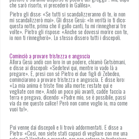
che sarò risorto, vi precederò in Galilea».
Pietro gli disse: «Se tutti si scandalizzeranno di te, io non
mi scandalizzerò mai». Gli disse Gesù: «In verità io ti dico:
questa notte, prima che il gallo canti, tu mi rinnegherai tre
volte». Pietro gli rispose: «Anche se dovessi morire con te,
io non ti rinnegherò». Lo stesso dissero tutti i discepoli.
Cominciò a provare tristezza e angoscia
Allora Gesù andò con loro in un podere, chiamò Getsèmani,
e disse ai discepoli: «Sedetevi qui, mentre io vado là a
pregare». E, presi con sé Pietro ei due figli di Zebedeo,
cominciarono a provare tristezza e angoscia. E disse loro:
«La mia anima è triste fino alla morte; restate qui e
vegliate con me». Andò un poco più avanti, cadde faccia a
terra e pregava, dicendo: «Padre mio, se è possibile, passi
via da me questo calice! Però non come voglio io, ma come
vuoi tu!».
Poi venne dai discepoli e li trovò addormentati. E disse a
Pietro: «Così, non siete stati capaci di vegliare con me una
sola ora? Vegliate e pregate, per non entrare in tentazione.