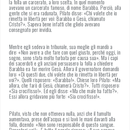
la folla un carcerato, a loro scelta. In quel momento
avevano un carcerato famoso, di nome Barabba. Perciò, alla
gente che si era radunata, Pilato disse: «Chi volete che io
rimetta in libertà per voi: Barabba o Gesù, chiamato
Cristo?». Sapeva bene infatti che glielo avevano
consegnato per invidia.
Mentre egli sedeva in tribunale, sua moglie gli mandò a
dire: «Non avere a che fare con quel giusto, perché oggi, in
sogno, sono stata molto turbata per causa sua». Ma i capi
dei sacerdoti e gli anziani persuasero la folla a chiedere
Barabba ea far morire Gesù. Allora il governatore domandò
loro: «Di questi due, chi volete che io rimetta in libertà per
voi?». Quelli risposero: «Barabba!». Chiese loro Pilato: «Ma
allora, che farò di Gesù, chiamerà Cristo?». Tutti risposero:
«Sia crocifisso!». Ed egli disse: «Ma che male ha fatto?».
Essi allora gridavano più forte: «Sia crocifisso!».
Pilato, visto che non otteneva nulla, anzi che il tumulto
aumentava, prese dell’acqua e si lavò le mani davanti alla
folla, dicendo: «Non sono responsabile di questo sangue.
Pensateci voi!». E tutto il popolo rispose: «Il suo sangue