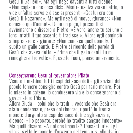
Gesù, il Galileo!». Ma egli negò davanti a tutti dicendo:
«Non capisco che cosa dici». Mentre usciva verso l’atrio, lo
vide un’altra serva e disse ai presenti: «Costui era con
Gesù, il Nazareno». Ma egli negò di nuovo, giurando: «Non
conosco quell’uomo!». Dopo un poco, i presenti si
avvicinarono e dissero a Pietro: «È vero, anche tu sei uno di
loro: infatti il ​​tuo accento ti tradisce!». Allora egli cominciò
a imprecare e a giurare: «Non conosco quell’uomo!». E
subito un gallo cantò. E Pietro si ricordò della parola di
Gesù, che aveva detto: «Prima che il gallo canti, tu mi
rinnegherai tre volte». E, uscito fuori, pianse amaramente.
Consegnarono Gesù al governatore Pilato
Venuto il mattino, tutti i capi dei sacerdoti e gli anziani del
popolo tennero consiglio contro Gesù per farlo morire. Poi
lo misero in catene, lo condussero via e lo consegnarono al
governatore Pilato.
Allora Giuda – colui che lo tradì -, vedendo che Gesù era
stato condannato, preso dal rimorso, riportò le trenta
monete d’argento ai capi dei sacerdoti e agli anziani,
dicendo: «Ho peccato, perché ho tradito sangue innocente».
Ma quelli dissero: «A noi che importa? Pensaci tu!». Egli
allora, gettò le monete d’argento nel tempio, si allontanò e