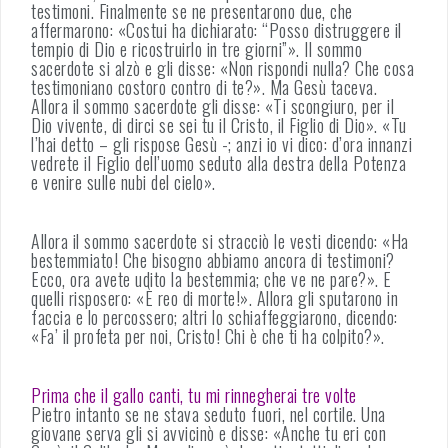
testimoni. Finalmente se ne presentarono due, che
affermarono: «Costui ha dichiarato: “Posso distruggere il
tempio di Dio e ricostruirlo in tre giorni”». Il sommo
sacerdote si alzò e gli disse: «Non rispondi nulla? Che cosa
testimoniano costoro contro di te?». Ma Gesù taceva.
Allora il sommo sacerdote gli disse: «Ti scongiuro, per il
Dio vivente, di dirci se sei tu il Cristo, il Figlio di Dio». «Tu
l’hai detto – gli rispose Gesù -; anzi io vi dico: d’ora innanzi
vedrete il Figlio dell’uomo seduto alla destra della Potenza
e venire sulle nubi del cielo».
Allora il sommo sacerdote si stracciò le vesti dicendo: «Ha
bestemmiato! Che bisogno abbiamo ancora di testimoni?
Ecco, ora avete udito la bestemmia; che ve ne pare?». E
quelli risposero: «È reo di morte!». Allora gli sputarono in
faccia e lo percossero; altri lo schiaffeggiarono, dicendo:
«Fa’ il profeta per noi, Cristo! Chi è che ti ha colpito?».
Prima che il gallo canti, tu mi rinnegherai tre volte
Pietro intanto se ne stava seduto fuori, nel cortile. Una
giovane serva gli si avvicinò e disse: «Anche tu eri con