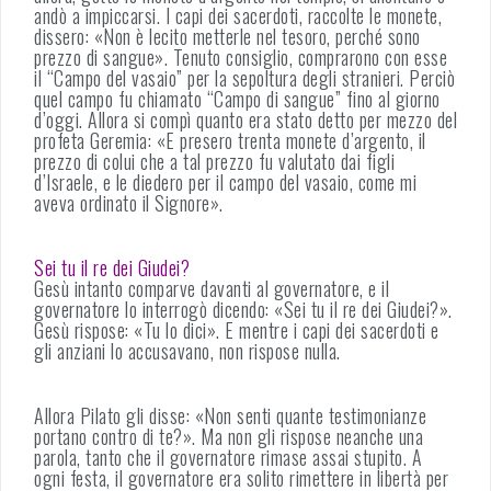
andò a impiccarsi. I capi dei sacerdoti, raccolte le monete,
dissero: «Non è lecito metterle nel tesoro, perché sono
prezzo di sangue». Tenuto consiglio, comprarono con esse
il “Campo del vasaio” per la sepoltura degli stranieri. Perciò
quel campo fu chiamato “Campo di sangue” fino al giorno
d’oggi. Allora si compì quanto era stato detto per mezzo del
profeta Geremia: «E presero trenta monete d’argento, il
prezzo di colui che a tal prezzo fu valutato dai figli
d’Israele, e le diedero per il campo del vasaio, come mi
aveva ordinato il Signore».
Sei tu il re dei Giudei?
Gesù intanto comparve davanti al governatore, e il
governatore lo interrogò dicendo: «Sei tu il re dei Giudei?».
Gesù rispose: «Tu lo dici». E mentre i capi dei sacerdoti e
gli anziani lo accusavano, non rispose nulla.
Allora Pilato gli disse: «Non senti quante testimonianze
portano contro di te?». Ma non gli rispose neanche una
parola, tanto che il governatore rimase assai stupito. A
ogni festa, il governatore era solito rimettere in libertà per