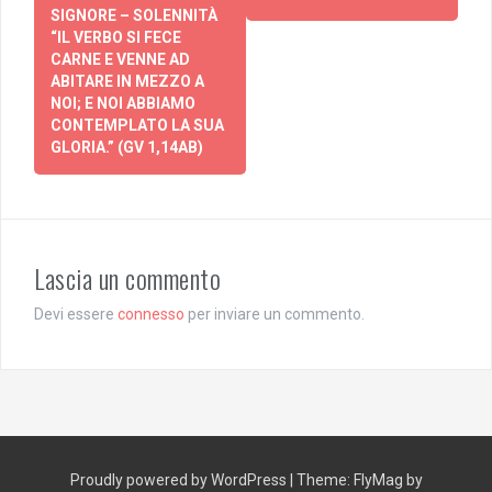
SIGNORE – SOLENNITÀ
“IL VERBO SI FECE
CARNE E VENNE AD
ABITARE IN MEZZO A
NOI; E NOI ABBIAMO
CONTEMPLATO LA SUA
GLORIA.” (GV 1,14AB)
Lascia un commento
Devi essere
connesso
per inviare un commento.
Proudly powered by WordPress
|
Theme:
FlyMag
by