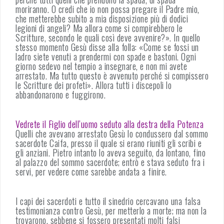
moriranno. O credi che io non possa pregare il Padre mio,
che metterebbe subito a mia disposizione più di dodici
legioni di angeli? Ma allora come si compirebbero le
Scritture, secondo le quali così deve avvenire?». In quello
stesso momento Gesù disse alla folla: «Come se fossi un
ladro siete venuti a prendermi con spade e bastoni. Ogni
giorno sedevo nel tempio a insegnare, e non mi avete
arrestato. Ma tutto questo è avvenuto perché si compissero
le Scritture dei profeti». Allora tutti i discepoli lo
abbandonarono e fuggirono.
Vedrete il Figlio dell’uomo seduto alla destra della Potenza
Quelli che avevano arrestato Gesù lo condussero dal sommo
sacerdote Caifa, presso il quale si erano riuniti gli scribi e
gli anziani. Pietro intanto lo aveva seguito, da lontano, fino
al palazzo del sommo sacerdote; entrò e stava seduto fra i
servi, per vedere come sarebbe andata a finire.
I capi dei sacerdoti e tutto il sinedrio cercavano una falsa
testimonianza contro Gesù, per metterlo a morte; ma non la
trovarono, sebbene si fossero presentati molti falsi