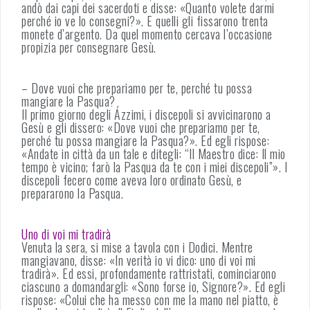
andò dai capi dei sacerdoti e disse: «Quanto volete darmi
perché io ve lo consegni?». E quelli gli fissarono trenta
monete d’argento. Da quel momento cercava l’occasione
propizia per consegnare Gesù.
– Dove vuoi che prepariamo per te, perché tu possa
mangiare la Pasqua?
Il primo giorno degli Ázzimi, i discepoli si avvicinarono a
Gesù e gli dissero: «Dove vuoi che prepariamo per te,
perché tu possa mangiare la Pasqua?». Ed egli rispose:
«Andate in città da un tale e ditegli: “Il Maestro dice: Il mio
tempo è vicino; farò la Pasqua da te con i miei discepoli”». I
discepoli fecero come aveva loro ordinato Gesù, e
prepararono la Pasqua.
Uno di voi mi tradirà
Venuta la sera, si mise a tavola con i Dodici. Mentre
mangiavano, disse: «In verità io vi dico: uno di voi mi
tradirà». Ed essi, profondamente rattristati, cominciarono
ciascuno a domandargli: «Sono forse io, Signore?». Ed egli
rispose: «Colui che ha messo con me la mano nel piatto, è