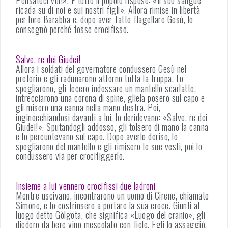
ricada su di noi e sui nostri figli». Allora rimise in libertà
per loro Barabba e, dopo aver fatto flagellare Gesù, lo
consegnò perché fosse crocifisso.
Salve, re dei Giudei!
Allora i soldati del governatore condussero Gesù nel
pretorio e gli radunarono attorno tutta la truppa. Lo
spogliarono, gli fecero indossare un mantello scarlatto,
intrecciarono una corona di spine, gliela posero sul capo e
gli misero una canna nella mano destra. Poi,
inginocchiandosi davanti a lui, lo deridevano: «Salve, re dei
Giudei!». Sputandogli addosso, gli tolsero di mano la canna
e lo percuotevano sul capo. Dopo averlo deriso, lo
spogliarono del mantello e gli rimisero le sue vesti, poi lo
condussero via per crocifiggerlo.
Insieme a lui vennero crocifissi due ladroni
Mentre uscivano, incontrarono un uomo di Cirene, chiamato
Simone, e lo costrinsero a portare la sua croce. Giunti al
luogo detto Gòlgota, che significa «Luogo del cranio», gli
diedero da bere vino mescolato con fiele. Egli lo assaggiò,