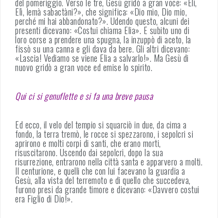
del pomeriggio. Verso le tre, Gesù gridò a gran voce: «Elì,
Elì, lemà sabactàni?», che significa: «Dio mio, Dio mio,
perché mi hai abbandonato?». Udendo questo, alcuni dei
presenti dicevano: «Costui chiama Elia». E subito uno di
loro corse a prendere una spugna, la inzuppò di aceto, la
fissò su una canna e gli dava da bere. Gli altri dicevano:
«Lascia! Vediamo se viene Elia a salvarlo!». Ma Gesù di
nuovo gridò a gran voce ed emise lo spirito.
Qui ci si genuflette e si fa una breve pausa
Ed ecco, il velo del tempio si squarciò in due, da cima a
fondo, la terra tremò, le rocce si spezzarono, i sepolcri si
aprirono e molti corpi di santi, che erano morti,
risuscitarono. Uscendo dai sepolcri, dopo la sua
risurrezione, entrarono nella città santa e apparvero a molti.
Il centurione, e quelli che con lui facevano la guardia a
Gesù, alla vista del terremoto e di quello che succedeva,
furono presi da grande timore e dicevano: «Davvero costui
era Figlio di Dio!».