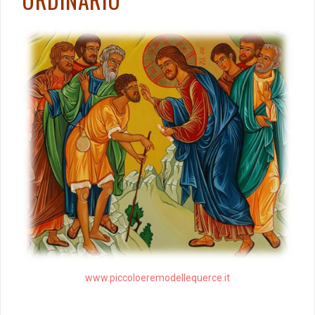
www.piccoloeremodellequerce.it