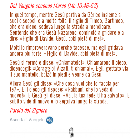
Dal Vangelo secondo Marco (Mc 10,46-52)
In quel tempo, mentre Gesù partiva da Gèrico insieme ai
suoi discepoli e a molta folla, il figlio di Timèo, Bartimèo,
che era cieco, sedeva lungo la strada a mendicare.
Sentendo che era Gesù Nazareno, cominciò a gridare e a
dire: «Figlio di Davide, Gesù, abbi pietà di me!».
Molti lo rimproveravano perché tacesse, ma egli gridava
ancora più forte: «Figlio di Davide, abbi pietà di me!».
Gesù si fermò e disse: «Chiamatelo!». Chiamarono il cieco,
dicendogli: «Coraggio! Àlzati, ti chiama!». Egli, gettato via
il suo mantello, balzò in piedi e venne da Gesù.
Allora Gesù gli disse: «Che cosa vuoi che io faccia per
te?». E il cieco gli rispose: «Rabbunì, che io veda di
nuovo!». E Gesù gli disse: «Va’, la tua fede ti ha salvato». E
subito vide di nuovo e lo seguiva lungo la strada.
Parola del Signore
Ascolta il Vangelo