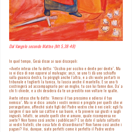
Dal Vangelo secondo Matteo (Mt 5,38-48)
In quel tempo, Gesù disse ai suoi discepoli:
«Avete inteso che fu detto: “Occhio per occhio e dente per dente”. Ma
io vi dico di non opporvi al malvagio; anzi, se uno ti dà uno schiaffo
sulla guancia destra, tu pórgigli anche l’altra, e a chi vuole portarti in
tribunale e toglierti la tunica, tu lascia anche il mantello. E se uno ti
costringerà ad accompagnarlo per un miglio, tu con lui fanne due. Da’ a
chi ti chiede, e a chi desidera da te un prestito non voltare le spalle.
Avete inteso che fu detto: “Amerai il tuo prossimo e odierai il tuo
nemico”. Ma io vi dico: amate i vostri nemici e pregate per quelli che vi
perseguitano, affinché siate figli del Padre vostro che è nei cieli; egli fa
sorgere il suo sole sui cattivi e sui buoni, e fa piovere sui giusti e sugli
ingiusti. Infatti, se amate quelli che vi amano, quale ricompensa ne
avete? Non fanno così anche i pubblicani? E se date il saluto soltanto
ai vostri fratelli, che cosa fate di straordinario? Non fanno così anche i
pagani? Voi, dunque, siate perfetti come è perfetto il Padre vostro