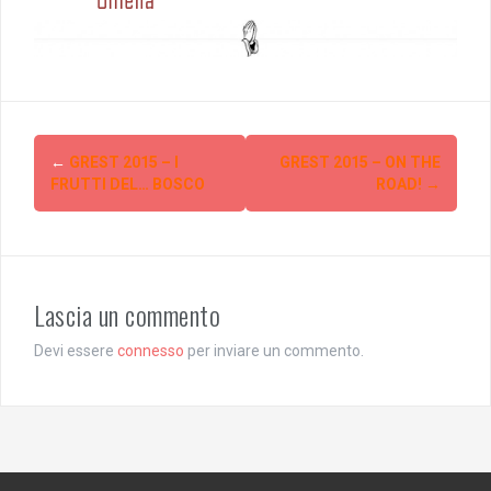
Post
←
GREST 2015 – I
GREST 2015 – ON THE
navigation
FRUTTI DEL… BOSCO
ROAD!
→
Lascia un commento
Devi essere
connesso
per inviare un commento.