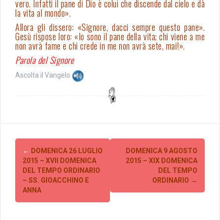
vero. Infatti il pane di Dio è colui che discende dal cielo e dà
la vita al mondo».
Allora gli dissero: «Signore, dacci sempre questo pane».
Gesù rispose loro: «Io sono il pane della vita; chi viene a me
non avrà fame e chi crede in me non avrà sete, mai!».
Parola del Signore
Ascolta il Vangelo
Post
←
DOMENICA 26 LUGLIO
DOMENICA 9 AGOSTO
navigation
2015 – XVII DOMENICA
2015 – XIX DOMENICA
DEL TEMPO ORDINARIO
DEL TEMPO
– SS. GIOACCHINO E
ORDINARIO
→
ANNA