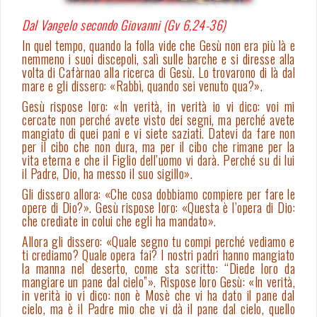
Dal Vangelo secondo Giovanni (Gv 6,24-36)
In quel tempo, quando la folla vide che Gesù non era più là e
nemmeno i suoi discepoli, salì sulle barche e si diresse alla
volta di Cafàrnao alla ricerca di Gesù. Lo trovarono di là dal
mare e gli dissero: «Rabbì, quando sei venuto qua?».
Gesù rispose loro: «In verità, in verità io vi dico: voi mi
cercate non perché avete visto dei segni, ma perché avete
mangiato di quei pani e vi siete saziati. Datevi da fare non
per il cibo che non dura, ma per il cibo che rimane per la
vita eterna e che il Figlio dell’uomo vi darà. Perché su di lui
il Padre, Dio, ha messo il suo sigillo».
Gli dissero allora: «Che cosa dobbiamo compiere per fare le
opere di Dio?». Gesù rispose loro: «Questa è l’opera di Dio:
che crediate in colui che egli ha mandato».
Allora gli dissero: «Quale segno tu compi perché vediamo e
ti crediamo? Quale opera fai? I nostri padri hanno mangiato
la manna nel deserto, come sta scritto: “Diede loro da
mangiare un pane dal cielo”». Rispose loro Gesù: «In verità,
in verità io vi dico: non è Mosè che vi ha dato il pane dal
cielo, ma è il Padre mio che vi dà il pane dal cielo, quello