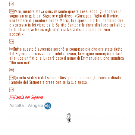

Però, mentre stava considerando queste cose, ecco, gli apparve in
sogno un angelo del Signore e gli disse: «Giuseppe, figlio di Davide,
non temere di prendere con te Maria, tua sposa. Infatti il bambino che
è generato in lei viene dallo Spirito Santo; ella darà alla luce un figlio e
tu lo chiamerai Gesù: egli infatti salverà il suo popolo dai suoi
peccati».

Tutto questo è avvenuto perché si compisse ciò che era stato detto
dal Signore per mezzo del profeta: «Ecco, la vergine concepirà e darà
alla luce un figlio: a lui sarà dato il nome di Emmanuele», che significa
“Dio con noi”.

Quando si destò dal sonno, Giuseppe fece come gli aveva ordinato
l’angelo del Signore e prese con sé la sua sposa.

Parola del Signore
Ascolta il Vangelo