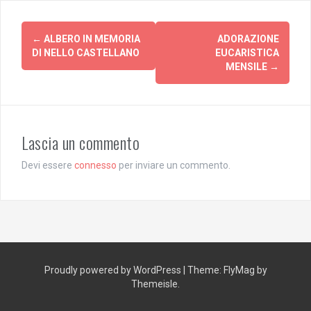
Post
←
ALBERO IN MEMORIA
ADORAZIONE
navigation
DI NELLO CASTELLANO
EUCARISTICA
MENSILE
→
Lascia un commento
Devi essere
connesso
per inviare un commento.
Proudly powered by WordPress
|
Theme:
FlyMag
by
Themeisle.