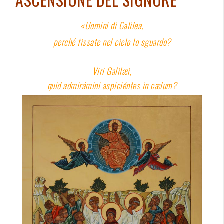
«Uomini di Galilea,
perché fissate nel cielo lo sguardo?
Viri Galilæi,
quid admirámini aspiciéntes in cælum?