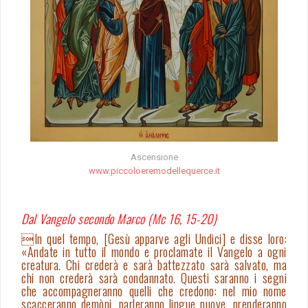
Ascensione
www.piccoloeremodellequerce.it
Dal Vangelo secondo Marco (Mc 16, 15-20)
In quel tempo, [Gesù apparve agli Undici] e disse loro:
«Andate in tutto il mondo e proclamate il Vangelo a ogni
creatura. Chi crederà e sarà battezzato sarà salvato, ma
chi non crederà sarà condannato. Questi saranno i segni
che accompagneranno quelli che credono: nel mio nome
scacceranno demòni, parleranno lingue nuove, prenderanno