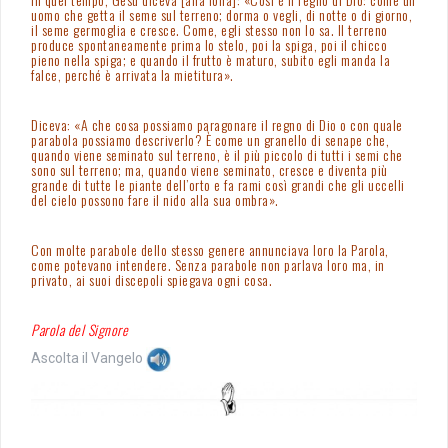
uomo che getta il seme sul terreno; dorma o vegli, di notte o di giorno,
il seme germoglia e cresce. Come, egli stesso non lo sa. Il terreno
produce spontaneamente prima lo stelo, poi la spiga, poi il chicco
pieno nella spiga; e quando il frutto è maturo, subito egli manda la
falce, perché è arrivata la mietitura».
Diceva: «A che cosa possiamo paragonare il regno di Dio o con quale
parabola possiamo descriverlo? È come un granello di senape che,
quando viene seminato sul terreno, è il più piccolo di tutti i semi che
sono sul terreno; ma, quando viene seminato, cresce e diventa più
grande di tutte le piante dell’orto e fa rami così grandi che gli uccelli
del cielo possono fare il nido alla sua ombra».
Con molte parabole dello stesso genere annunciava loro la Parola,
come potevano intendere. Senza parabole non parlava loro ma, in
privato, ai suoi discepoli spiegava ogni cosa.
Parola del Signore
Ascolta il Vangelo