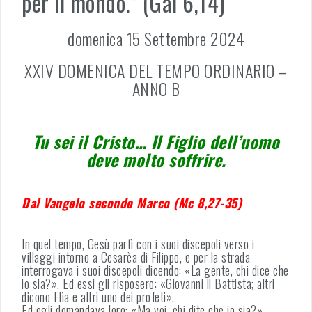
per il mondo.” (Gal 6,14)
domenica 15 Settembre 2024
XXIV DOMENICA DEL TEMPO ORDINARIO –
ANNO B
Tu sei il Cristo… Il Figlio dell’uomo
deve molto soffrire.
Dal Vangelo secondo Marco (Mc 8,27-35)
In quel tempo, Gesù partì con i suoi discepoli verso i
villaggi intorno a Cesarèa di Filippo, e per la strada
interrogava i suoi discepoli dicendo: «La gente, chi dice che
io sia?». Ed essi gli risposero: «Giovanni il Battista; altri
dicono Elìa e altri uno dei profeti».
Ed egli domandava loro: «Ma voi, chi dite che io sia?».