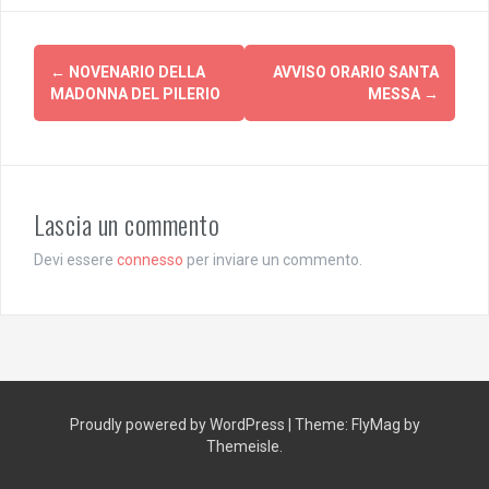
Post
←
NOVENARIO DELLA
AVVISO ORARIO SANTA
navigation
MADONNA DEL PILERIO
MESSA
→
Lascia un commento
Devi essere
connesso
per inviare un commento.
Proudly powered by WordPress
|
Theme:
FlyMag
by
Themeisle.