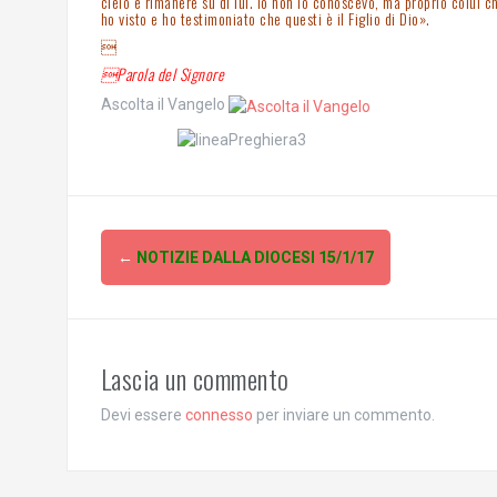
cielo e rimanere su di lui. Io non lo conoscevo, ma proprio colui c
ho visto e ho testimoniato che questi è il Figlio di Dio».

Parola del Signore
Ascolta il Vangelo
Post
←
NOTIZIE DALLA DIOCESI 15/1/17
navigation
Lascia un commento
Devi essere
connesso
per inviare un commento.