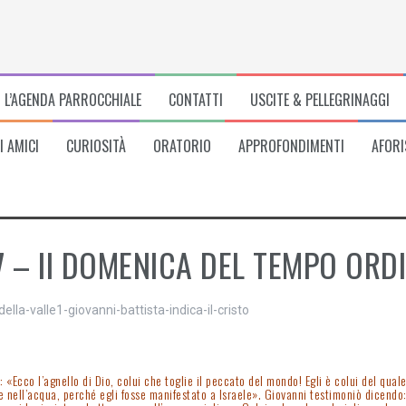
L’AGENDA PARROCCHIALE
CONTATTI
USCITE & PELLEGRINAGGI
I AMICI
CURIOSITÀ
ORATORIO
APPROFONDIMENTI
AFORI
7 – II DOMENICA DEL TEMPO ORD
 «Ecco l’agnello di Dio, colui che toglie il peccato del mondo! Egli è colui del qu
e nell’acqua, perché egli fosse manifestato a Israele». Giovanni testimoniò dicend