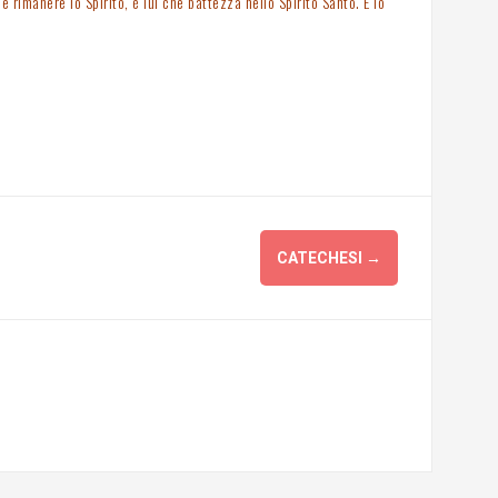
 rimanere lo Spirito, è lui che battezza nello Spirito Santo. E io
CATECHESI
→