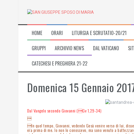
Skip
to
content
HOME
ORARI
LITURGIA E SCRUTATIO-20/21
GRUPPI
ARCHIVIO NEWS
DAL VATICANO
SIT
CATECHESI E PREGHIERA 21-22
Domenica 15 Gennaio 201
Dal Vangelo secondo Giovanni (Gv 1,29-34)

In quel tempo, Giovanni, vedendo Gesù venire verso di lui, disse:
era prima di me. Io non lo conoscevo, ma sono venuto a battezzar