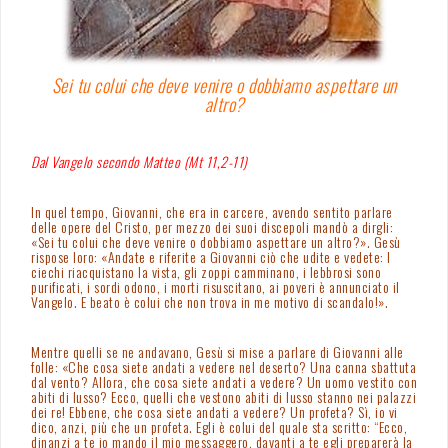
Sei tu colui che deve venire o dobbiamo aspettare un
altro?
Dal Vangelo secondo Matteo (Mt 11,2-11)
In quel tempo, Giovanni, che era in carcere, avendo sentito parlare
delle opere del Cristo, per mezzo dei suoi discepoli mandò a dirgli:
«Sei tu colui che deve venire o dobbiamo aspettare un altro?». Gesù
rispose loro: «Andate e riferite a Giovanni ciò che udite e vedete: I
ciechi riacquistano la vista, gli zoppi camminano, i lebbrosi sono
purificati, i sordi odono, i morti risuscitano, ai poveri è annunciato il
Vangelo. E beato è colui che non trova in me motivo di scandalo!».
Mentre quelli se ne andavano, Gesù si mise a parlare di Giovanni alle
folle: «Che cosa siete andati a vedere nel deserto? Una canna sbattuta
dal vento? Allora, che cosa siete andati a vedere? Un uomo vestito con
abiti di lusso? Ecco, quelli che vestono abiti di lusso stanno nei palazzi
dei re! Ebbene, che cosa siete andati a vedere? Un profeta? Sì, io vi
dico, anzi, più che un profeta. Egli è colui del quale sta scritto: “Ecco,
dinanzi a te io mando il mio messaggero, davanti a te egli preparerà la