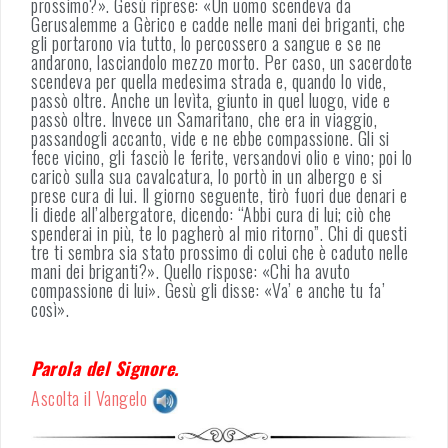
prossimo?». Gesù riprese: «Un uomo scendeva da
Gerusalemme a Gèrico e cadde nelle mani dei briganti, che
gli portarono via tutto, lo percossero a sangue e se ne
andarono, lasciandolo mezzo morto. Per caso, un sacerdote
scendeva per quella medesima strada e, quando lo vide,
passò oltre. Anche un levìta, giunto in quel luogo, vide e
passò oltre. Invece un Samaritano, che era in viaggio,
passandogli accanto, vide e ne ebbe compassione. Gli si
fece vicino, gli fasciò le ferite, versandovi olio e vino; poi lo
caricò sulla sua cavalcatura, lo portò in un albergo e si
prese cura di lui. Il giorno seguente, tirò fuori due denari e
li diede all’albergatore, dicendo: “Abbi cura di lui; ciò che
spenderai in più, te lo pagherò al mio ritorno”. Chi di questi
tre ti sembra sia stato prossimo di colui che è caduto nelle
mani dei briganti?». Quello rispose: «Chi ha avuto
compassione di lui». Gesù gli disse: «Va’ e anche tu fa’
così».
Parola del Signore.
Ascolta il Vangelo