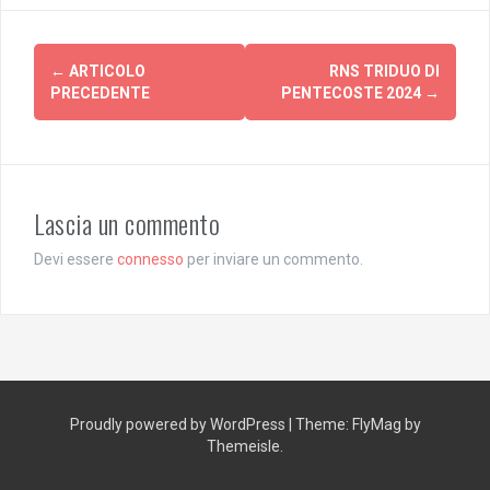
Post
←
ARTICOLO
RNS TRIDUO DI
navigation
PRECEDENTE
PENTECOSTE 2024
→
Lascia un commento
Devi essere
connesso
per inviare un commento.
Proudly powered by WordPress
|
Theme:
FlyMag
by
Themeisle.