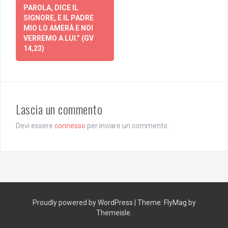
PAROLA, DICE IL
SIGNORE, E IL PADRE
MIO LO AMERÀ E NOI
VERREMO A LUI.” (GV
14,23)
Lascia un commento
Devi essere
connesso
per inviare un commento.
Proudly powered by WordPress
|
Theme:
FlyMag
by
Themeisle.