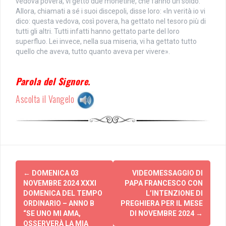
vedova povera, vi gettò due monetine, che fanno un soldo.
Allora, chiamati a sé i suoi discepoli, disse loro: «In verità io vi
dico: questa vedova, così povera, ha gettato nel tesoro più di
tutti gli altri. Tutti infatti hanno gettato parte del loro
superfluo. Lei invece, nella sua miseria, vi ha gettato tutto
quello che aveva, tutto quanto aveva per vivere».
Parola del Signore.
Ascolta il Vangelo
Post
←
DOMENICA 03
VIDEOMESSAGGIO DI
navigation
NOVEMBRE 2024 XXXI
PAPA FRANCESCO CON
DOMENICA DEL TEMPO
L’INTENZIONE DI
ORDINARIO – ANNO B
PREGHIERA PER IL MESE
“SE UNO MI AMA,
DI NOVEMBRE 2024
→
OSSERVERÀ LA MIA