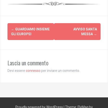
Post
←
GUARDIAMO INSIEME
AVVISO SANTA
navigation
GLI EUROPEI
MESSA
→
Lascia un commento
Devi essere
connesso
per inviare un commento.
Proudly powered by WordPress
|
Theme:
FlyMag
by