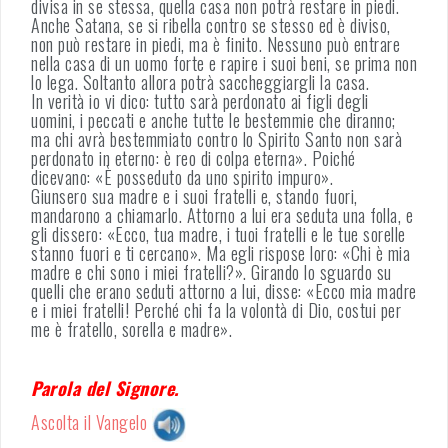
divisa in se stessa, quella casa non potrà restare in piedi.
Anche Satana, se si ribella contro se stesso ed è diviso,
non può restare in piedi, ma è finito. Nessuno può entrare
nella casa di un uomo forte e rapire i suoi beni, se prima non
lo lega. Soltanto allora potrà saccheggiargli la casa.
In verità io vi dico: tutto sarà perdonato ai figli degli
uomini, i peccati e anche tutte le bestemmie che diranno;
ma chi avrà bestemmiato contro lo Spirito Santo non sarà
perdonato in eterno: è reo di colpa eterna». Poiché
dicevano: «È posseduto da uno spirito impuro».
Giunsero sua madre e i suoi fratelli e, stando fuori,
mandarono a chiamarlo. Attorno a lui era seduta una folla, e
gli dissero: «Ecco, tua madre, i tuoi fratelli e le tue sorelle
stanno fuori e ti cercano». Ma egli rispose loro: «Chi è mia
madre e chi sono i miei fratelli?». Girando lo sguardo su
quelli che erano seduti attorno a lui, disse: «Ecco mia madre
e i miei fratelli! Perché chi fa la volontà di Dio, costui per
me è fratello, sorella e madre».
Parola del Signore.
Ascolta il Vangelo