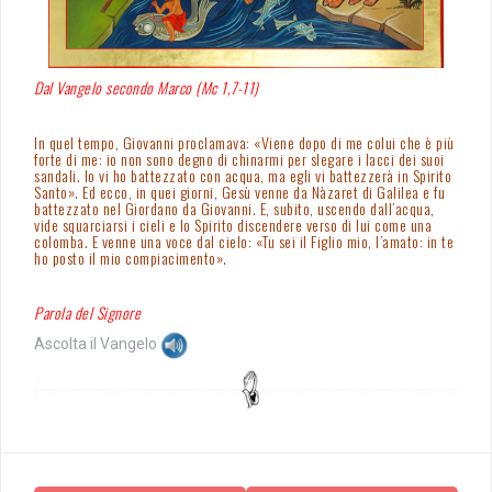
Dal Vangelo secondo Marco (Mc 1,7-11)
In quel tempo, Giovanni proclamava: «Viene dopo di me colui che è più
forte di me: io non sono degno di chinarmi per slegare i lacci dei suoi
sandali. Io vi ho battezzato con acqua, ma egli vi battezzerà in Spirito
Santo». Ed ecco, in quei giorni, Gesù venne da Nàzaret di Galilea e fu
battezzato nel Giordano da Giovanni. E, subito, uscendo dall’acqua,
vide squarciarsi i cieli e lo Spirito discendere verso di lui come una
colomba. E venne una voce dal cielo: «Tu sei il Figlio mio, l’amato: in te
ho posto il mio compiacimento».
Parola del Signore
Ascolta il Vangelo