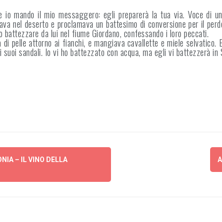
te io mando il mio messaggero: egli preparerà la tua via. Voce di un
zzava nel deserto e proclamava un battesimo di conversione per il perdo
o battezzare da lui nel fiume Giordano, confessando i loro peccati.
a di pelle attorno ai fianchi, e mangiava cavallette e miele selvatico.
i suoi sandali. Io vi ho battezzato con acqua, ma egli vi battezzerà in 
IA – IL VINO DELLA
A