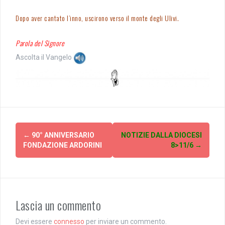
Dopo aver cantato l’inno, uscirono verso il monte degli Ulivi.
Parola del Signore
Ascolta il Vangelo
Post
←
90° ANNIVERSARIO
NOTIZIE DALLA DIOCESI
navigation
FONDAZIONE ARDORINI
8>11/6
→
Lascia un commento
Devi essere
connesso
per inviare un commento.