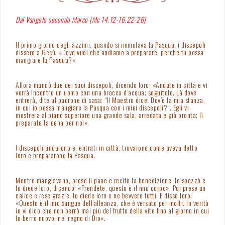
Dal Vangelo secondo Marco (Mc 14,12-16.22-26)
Il primo giorno degli àzzimi, quando si immolava la Pasqua, i discepoli
dissero a Gesù: «Dove vuoi che andiamo a preparare, perché tu possa
mangiare la Pasqua?».
Allora mandò due dei suoi discepoli, dicendo loro: «Andate in città e vi
verrà incontro un uomo con una brocca d’acqua; seguitelo. Là dove
entrerà, dite al padrone di casa: “Il Maestro dice: Dov’è la mia stanza,
in cui io possa mangiare la Pasqua con i miei discepoli?”. Egli vi
mostrerà al piano superiore una grande sala, arredata e già pronta; lì
preparate la cena per noi».
I discepoli andarono e, entrati in città, trovarono come aveva detto
loro e prepararono la Pasqua.
Mentre mangiavano, prese il pane e recitò la benedizione, lo spezzò e
lo diede loro, dicendo: «Prendete, questo è il mio corpo». Poi prese un
calice e rese grazie, lo diede loro e ne bevvero tutti. E disse loro:
«Questo è il mio sangue dell’alleanza, che è versato per molti. In verità
io vi dico che non berrò mai più del frutto della vite fino al giorno in cui
lo berrò nuovo, nel regno di Dio».