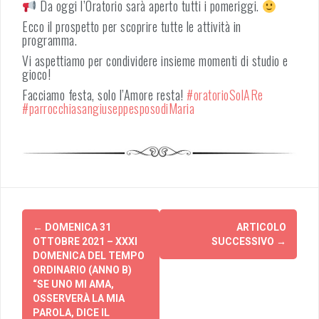
Da oggi l’Oratorio sarà aperto tutti i pomeriggi.
Ecco il prospetto per scoprire tutte le attività in
programma.
Vi aspettiamo per condividere insieme momenti di studio e
gioco!
Facciamo festa, solo l’Amore resta!
#oratorioSolARe
#parrocchiasangiuseppesposodiMaria
Post
←
DOMENICA 31
ARTICOLO
navigation
OTTOBRE 2021 – XXXI
SUCCESSIVO
→
DOMENICA DEL TEMPO
ORDINARIO (ANNO B)
“SE UNO MI AMA,
OSSERVERÀ LA MIA
PAROLA, DICE IL