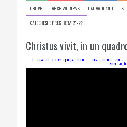
GRUPPI
ARCHIVIO NEWS
DAL VATICANO
SIT
CATECHESI E PREGHIERA 21-22
Christus vivit, in un quadro
La casa di Dio è ovunque, anche in un museo, in un campo da gi
sportive, i