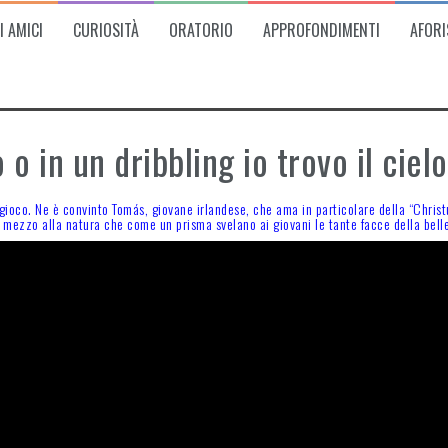
I AMICI
CURIOSITÀ
ORATORIO
APPROFONDIMENTI
AFORI
 o in un dribbling io trovo il cielo
oco. Ne è convinto Tomás, giovane irlandese, che ama in particolare della “Christus v
n mezzo alla natura che come un prisma svelano ai giovani le tante facce della bell