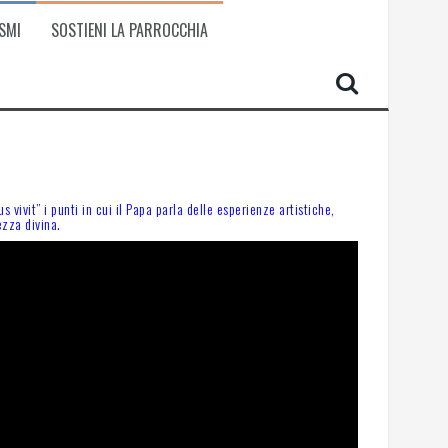
SMI
SOSTIENI LA PARROCCHIA
ivit” i punti in cui il Papa parla delle esperienze artistiche,
ezza divina.