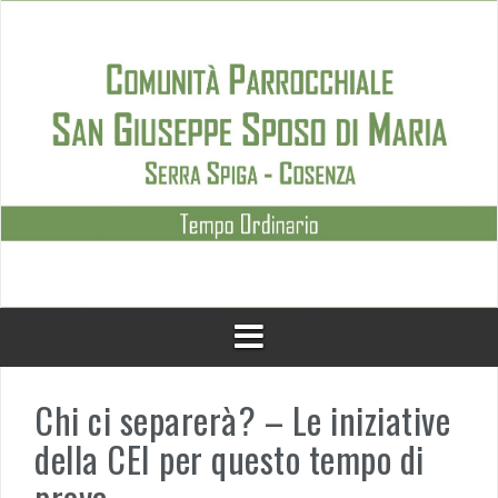
Skip
to
content
Chi ci separerà? – Le iniziative
della CEI per questo tempo di
prova