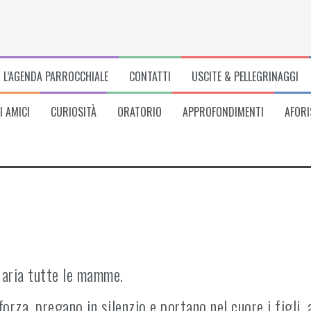
L’AGENDA PARROCCHIALE
CONTATTI
USCITE & PELLEGRINAGGI
I AMICI
CURIOSITÀ
ORATORIO
APPROFONDIMENTI
AFORI
aria tutte le mamme.
rza, pregano in silenzio e portano nel cuore i figli