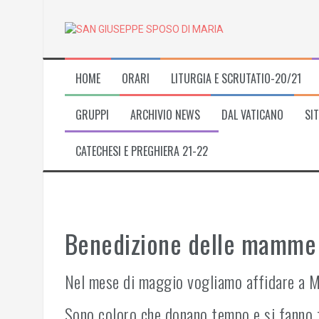
Skip
to
content
HOME
ORARI
LITURGIA E SCRUTATIO-20/21
GRUPPI
ARCHIVIO NEWS
DAL VATICANO
SIT
CATECHESI E PREGHIERA 21-22
Benedizione delle mamme
Nel mese di maggio vogliamo affidare a M
Sono coloro che donano tempo e si fanno fo