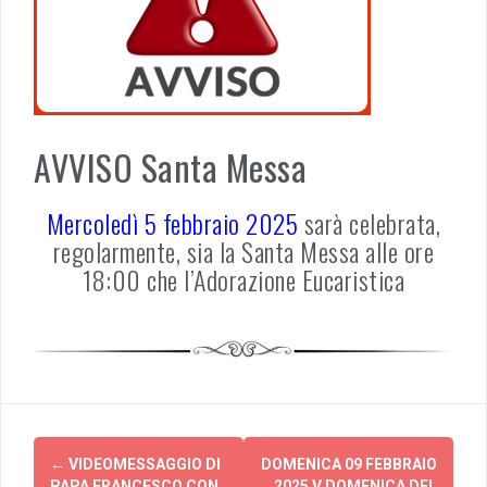
AVVISO Santa Messa
Mercoledì 5 febbraio 2025
sarà celebrata,
regolarmente, sia la Santa Messa alle ore
18:00 che l’Adorazione Eucaristica
Post
←
VIDEOMESSAGGIO DI
DOMENICA 09 FEBBRAIO
PAPA FRANCESCO CON
2025 V DOMENICA DEL