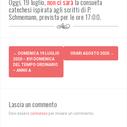
Oggi, 19 luglio,
non
ci sarà
la consueta
catechesi ispirata agli scritti di P.
Schmemann, prevista per le ore 17:00.
Post
←
DOMENICA 19 LUGLIO
ORARI AGOSTO 2020
→
navigation
2020 – XVI DOMENICA
DEL TEMPO ORDINARIO
– ANNO A
Lascia un commento
Devi essere
connesso
per inviare un commento.