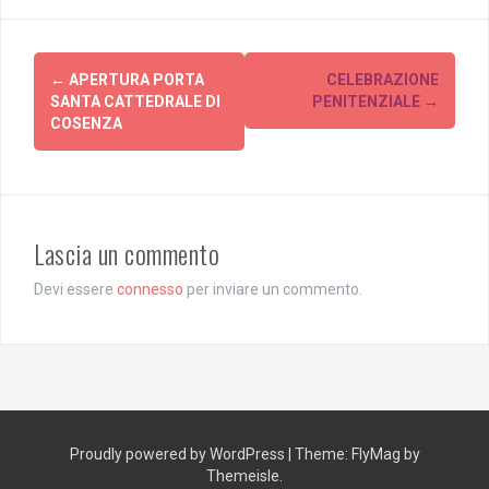
Post
←
APERTURA PORTA
CELEBRAZIONE
navigation
SANTA CATTEDRALE DI
PENITENZIALE
→
COSENZA
Lascia un commento
Devi essere
connesso
per inviare un commento.
Proudly powered by WordPress
|
Theme:
FlyMag
by
Themeisle.