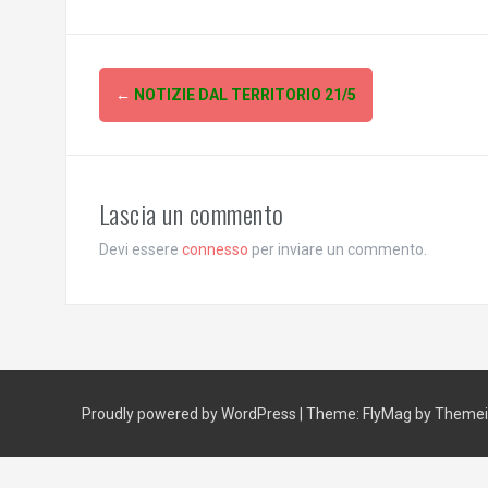
Post
←
NOTIZIE DAL TERRITORIO 21/5
navigation
Lascia un commento
Devi essere
connesso
per inviare un commento.
Proudly powered by WordPress
|
Theme:
FlyMag
by Themeis