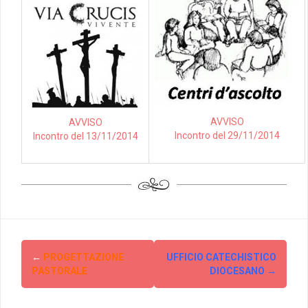
AVVISO
AVVISO
Incontro del 29/11/2014
Incontro del 13/11/2014
Post
←
PROGETTAZIONE
UFFICIO CATECHISTICO
navigation
PASTORALE
DIOCESANO
→