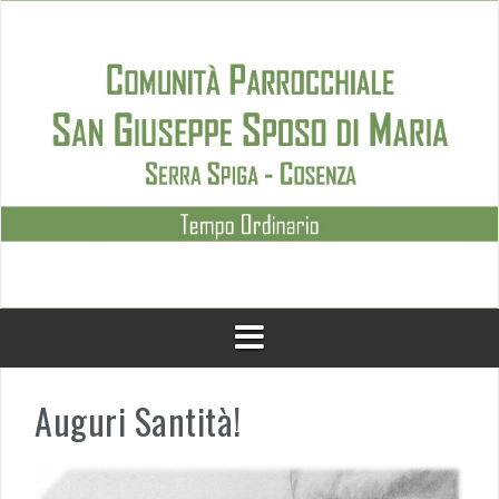
Skip
to
content
Auguri Santità!