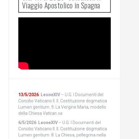
Viaggio Apostolico in Spagna
13/5/2026
:
LeoneXIV
– U.G. I Documenti del
Concilio Vaticano II. II. Costituzione dogmatica
Lumen gentium. 9. La Vergine Maria, modello
della Chiesa
Vatican.va
6/5/2026
:
LeoneXIV
– U.G. I Documenti del
Concilio Vaticano II. II. Costituzione dogmatica
Lumen gentium. 8. La Chiesa, pellegrina nella