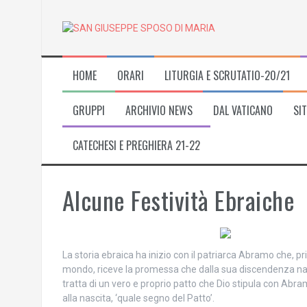
Skip
to
content
HOME
ORARI
LITURGIA E SCRUTATIO-20/21
GRUPPI
ARCHIVIO NEWS
DAL VATICANO
SIT
CATECHESI E PREGHIERA 21-22
Alcune Festività Ebraiche
La storia ebraica ha inizio con il patriarca Abramo che, p
mondo, riceve la promessa che dalla sua discendenza nasc
tratta di un vero e proprio patto che Dio stipula con Abra
alla nascita, ‘quale segno del Patto’.