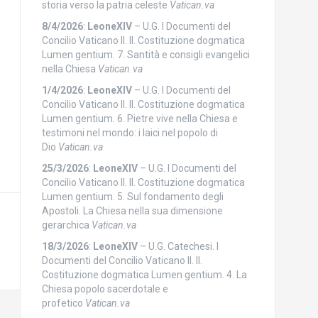
storia verso la patria celeste
Vatican.va
8/4/2026
:
LeoneXIV
– U.G. I Documenti del
Concilio Vaticano II. II. Costituzione dogmatica
Lumen gentium. 7. Santità e consigli evangelici
nella Chiesa
Vatican.va
1/4/2026
:
LeoneXIV
– U.G. I Documenti del
Concilio Vaticano II. II. Costituzione dogmatica
Lumen gentium. 6. Pietre vive nella Chiesa e
testimoni nel mondo: i laici nel popolo di
Dio
Vatican.va
25/3/2026
:
LeoneXIV
– U.G. I Documenti del
Concilio Vaticano II. II. Costituzione dogmatica
Lumen gentium. 5. Sul fondamento degli
Apostoli. La Chiesa nella sua dimensione
gerarchica
Vatican.va
18/3/2026
:
LeoneXIV
– U.G. Catechesi. I
Documenti del Concilio Vaticano II. II.
Costituzione dogmatica Lumen gentium. 4. La
Chiesa popolo sacerdotale e
profetico
Vatican.va