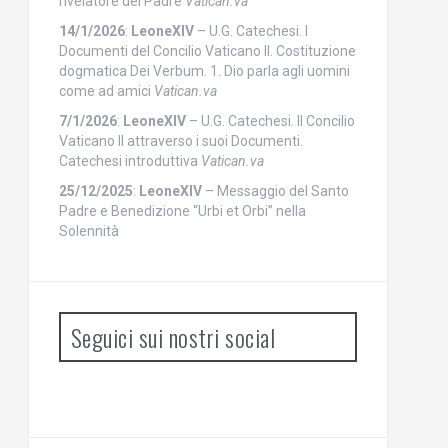
rivelatore del Padre
Vatican.va
14/1/2026
:
LeoneXIV
– U.G. Catechesi. I
Documenti del Concilio Vaticano II. Costituzione
dogmatica Dei Verbum. 1. Dio parla agli uomini
come ad amici
Vatican.va
7/1/2026
:
LeoneXIV
– U.G. Catechesi. Il Concilio
Vaticano II attraverso i suoi Documenti.
Catechesi introduttiva
Vatican.va
25/12/2025
:
LeoneXIV
– Messaggio del Santo
Padre e Benedizione “Urbi et Orbi” nella
Solennità
Seguici sui nostri social