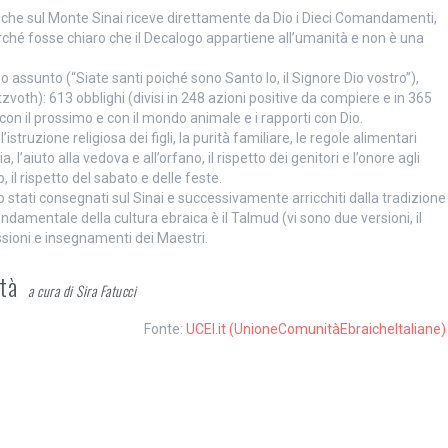
sè che sul Monte Sinai riceve direttamente da Dio i Dieci Comandamenti,
 perché fosse chiaro che il Decalogo appartiene all’umanità e non è una
assunto (“Siate santi poiché sono Santo Io, il Signore Dio vostro”),
zvoth): 613 obblighi (divisi in 248 azioni positive da compiere e in 365
i con il prossimo e con il mondo animale e i rapporti con Dio.
istruzione religiosa dei figli, la purità familiare, le regole alimentari
 l’aiuto alla vedova e all’orfano, il rispetto dei genitori e l’onore agli
to, il rispetto del sabato e delle feste.
no stati consegnati sul Sinai e successivamente arricchiti dalla tradizione
fondamentale della cultura ebraica è il Talmud (vi sono due versioni, il
sioni e insegnamenti dei Maestri.
ità
a cura di Sira Fatucci
Fonte:
UCEI.it (UnioneComunitàEbraicheItaliane)