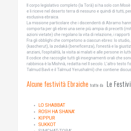
Il corpo legislativo completo (la Torà) si ha solo con Mo
e li riceve nel deserto terra di nessuno e quindi di tutti,
esclusiva ebraica.
La missione particolare che i discendenti di Abramo hanno 
comporta per gli ebrei una serie più ampia di precetti (mit
azioni vietate) che regolano la vita di relazione, i rapport
Fra gli obblighi che competono a ciascun ebreo: lo studio, l’
(kascherut), la zedakà (beneficenza), l’onestà e la giustizia,
anziani, l’ospitalità, la visita ai malati e alle persone in lut
Il codice che raccoglie tutti gli insegnamenti orali che so
rabbinica è la Mishnà, redatta nel II secolo. L’altro testo 
Talmud Bavli e il Talmud Yerushalmì) che contiene discus
Alcune festività Ebraiche
Le Festiv
tratte da
LO SHABBAT
ROSH HA SHANA’
KIPPUR
SUKKOT
SIMCHAT-TORA’