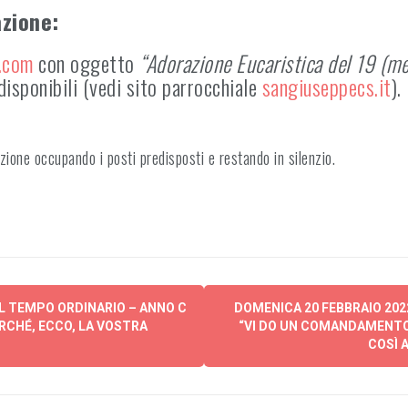
azione:
.com
con oggetto
“Adorazione Eucaristica del 19 (me
 disponibili (vedi sito parrocchiale
sangiuseppecs.it
).
ione occupando i posti predisposti e restando in silenzio.
EL TEMPO ORDINARIO – ANNO C
DOMENICA 20 FEBBRAIO 202
RCHÉ, ECCO, LA VOSTRA
“VI DO UN COMANDAMENTO 
COSÌ A