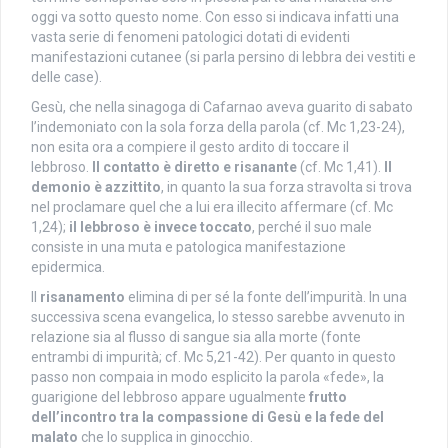
oggi va sotto questo nome. Con esso si indicava infatti una
vasta serie di fenomeni patologici dotati di evidenti
manifestazioni cutanee (si parla persino di lebbra dei vestiti e
delle case).
Gesù, che nella sinagoga di Cafarnao aveva guarito di sabato
l’indemoniato con la sola forza della parola (cf. Mc 1,23-24),
non esita ora a compiere il gesto ardito di toccare il
lebbroso.
Il contatto è diretto e risanante
(cf. Mc 1,41).
Il
demonio è azzittito
, in quanto la sua forza stravolta si trova
nel proclamare quel che a lui era illecito affermare (cf. Mc
1,24);
il lebbroso è invece toccato
, perché il suo male
consiste in una muta e patologica manifestazione
epidermica.
Il
risanamento
elimina di per sé la fonte dell’impurità. In una
successiva scena evangelica, lo stesso sarebbe avvenuto in
relazione sia al flusso di sangue sia alla morte (fonte
entrambi di impurità; cf. Mc 5,21-42). Per quanto in questo
passo non compaia in modo esplicito la parola «fede», la
guarigione del lebbroso appare ugualmente
frutto
dell’incontro tra la compassione di Gesù e la fede del
malato
che lo supplica in ginocchio.