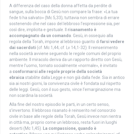
A differenza del caso della donna affetta da perdite di
sangue, sulla bocca di Gesù non compare la frase: «La tua
fede ti ha salvato» (Mc 5,33); tuttavia non sembra di errare
sostenendo che nel caso del lebbroso l’espressione sia, per
così dire, implicita e gestuale. Il
risanamento è
accompagnato da un comando
. Gesù, in ossequio alla
regola della Torah, impone al lebbroso guarito di
farsi vedere
dai sacerdoti
(cf. Mc 1,44; cf. Lv 14,1-32). Il reinserimento
nella società avviene seguendo le regole comuni del proprio
ambiente. Il miracolo deriva da un rapporto diretto con Gesù,
mentre l’uomo, tornato socialmente «normale», è invitato
a
conformarsi alle regole proprie della società
ebraica
stabilite dalla Legge e non già dalla fede. Sia in antico
sia ai nostri giorni, la convivenza civile è fondata sul rispetto
delle leggi. Gesù, con il suo gesto, vince l’emarginazione ma
non scardina la società.
Alla fine del nostro episodio le parti, in un certo senso,
s’invertono. Il lebbroso risanato è reinserito nel consorzio
civile in base alle regole della Torah, Gesù invece non rientra
in città ma, proprio come un lebbroso, resta fuori in luoghi
deserti (Mc 1,45).
La compassione, quando è