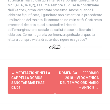
autentica
(Marco usa qui l’intenso verbo
splanchnizomai
, cf.
Mc 1,41; 6,34; 8,2),
assume sempre su di sé la condizione
dell’«altro»
, ormai diventato prossimo. Anche quando il
lebbroso è purificato, il guaritore non dimentica la precedente
umiliazione del malato. Il risanato se ne va in città, Gesù resta
invece nel deserto quasi a custodire il ricordo
dell’emarginazione sociale da cui lui stesso ha liberato il
lebbroso. Come negare la pertinenza spirituale di questa
lettura pur sprovvista di autentico rigore esegetico?
Post
←
MEDITAZIONE NELLA
DOMENICA 11 FEBBRAIO
navigation
CAPPELLA DOMUS
2018 – VI DOMENICA
SANCTAE MARTHAE
DEL TEMPO ORDINARIO
08/02
– ANNO B
→