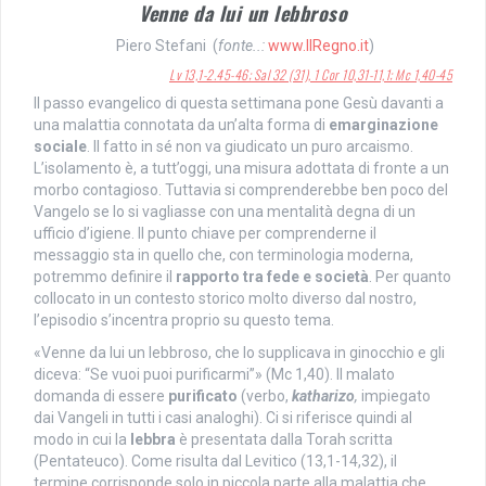
Venne da lui un lebbroso
Piero Stefani (
fonte..:
www.IlRegno.it
)
Lv 13,1-2.45-46; Sal 32 (31), 1 Cor 10,31-11,1; Mc 1,40-45
Il passo evangelico di questa settimana pone Gesù davanti a
una malattia connotata da un’alta forma di
emarginazione
sociale
. Il fatto in sé non va giudicato un puro arcaismo.
L’isolamento è, a tutt’oggi, una misura adottata di fronte a un
morbo contagioso. Tuttavia si comprenderebbe ben poco del
Vangelo se lo si vagliasse con una mentalità degna di un
ufficio d’igiene. Il punto chiave per comprenderne il
messaggio sta in quello che, con terminologia moderna,
potremmo definire il
rapporto tra fede e società
. Per quanto
collocato in un contesto storico molto diverso dal nostro,
l’episodio s’incentra proprio su questo tema.
«Venne da lui un lebbroso, che lo supplicava in ginocchio e gli
diceva: “Se vuoi puoi purificarmi”» (Mc 1,40). Il malato
domanda di essere
purificato
(verbo,
katharizo
,
impiegato
dai Vangeli in tutti i casi analoghi). Ci si riferisce quindi al
modo in cui la
lebbra
è presentata dalla Torah scritta
(Pentateuco). Come risulta dal Levitico (13,1-14,32), il
termine corrisponde solo in piccola parte alla malattia che