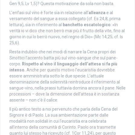
Gen 9,5; Lv 1,5)? Questa motivazione da sola non basta.
L’enfasi sul vino è forte sia in relazione all’
alleanza
e al
versamento del sangue a essa collegato (cf. Es 24,8, prima
lettura), sia in riferimento al
banchetto escatologico
: «In
verità io vi dico che non berrò mai più il frutto della vite, fino al
giorno in cui lo berrò nuovo, nel regno di Dio» (Mc 14,25; cf. Is
25,6).
Resta indubbio che nei modi di narrare la Cena propri dei
Sinottici l’accento batta più sul vino-sangue che sul pane-
corpo.
Rispetto al vino il linguaggio dell’attesa si fa più
intenso.
Anche per questo motivo l’eucaristia dovrebbe
essere amministrata sotto le due specie. L’attuale
denominazione della solennità reintroduce il riferimento al
sangue-vino, nella prassi tuttavia domina ancora il pane. Nelle
processioni – dove la dimensione dell’attesa è in sostanza
assente – non c’è il calice.
Il più antico testo a noi pervenuto che parla della Cena del
Signore è di Paolo. La sua ambientazione parte dalle
modalità non solidali in cui l’eucaristia era celebrata
all’interno della comunità di Corinto. Paolo ora trasmette
quanto lui stesso ha ricevuto (cf. 1Cor 11,24), per questo