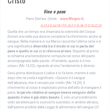
Vino e pane
Piero Stefani (
fonte..:
www.IlRegno.it
)
Es 24,3-8; Sal 116 (115); Eb 9,11-15; Mc 14,12-16.22-26
Quella che un tempo era chiamata la solennità del
Corpus
Domini
ora nella sua dizione completa fa riferimento anche al
sangue. Nella maniera in cui Marco racconta l’ultima cena vi è
una significativa
diversità tra il modo in cui si parla del
pane e quello in cui ci si riferisce al vino
. Rispetto al primo
si richiama una benedizione compiuta nel corso del pasto
accompagnata dalle parole: «Prendete, questo è il mio
corpo» (Mc 14,22); riguardo al vino l’andamento è diverso.
Gesù prima distribuisce il calice e lo fa bere, mentre è solo
dopo che ne svela il significato: «Questo è il sangue
dell’alleanza, che è versato per molti» (Mc 14,24). Il
riferimento al corpo è esplicitato prima dell’atto di mangiare il
pane;
le parole relative al sangue invece vengono dette
quando il vino è già stato bevuto
. È solo un procedimento
volto ad attenuare lo sconcerto suscitato, in ambito ebraico,
dall’azione proibita dalla Legge di alimentarsi del sangue (cf.