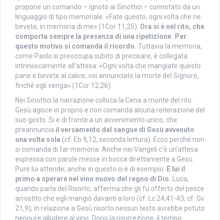
propone un comando – ignoto ai Sinottici – connotato da un
linguaggio di tipo memoriale: «Fate questo, ogni volta che ne
bevete, in memoria di me» (1Cor 11,25).
Ora si è nel rito, che
comporta sempre la presenza di una ripetizione. Per
questo motivo si comanda il ricordo.
Tuttavia la memoria,
come Paolo si preoccupa subito di precisare, è collegata
intrinsecamente all’attesa: «Ogni volta che mangiate questo
pane e bevete al calice, voi annunciate la morte del Signore,
finché egli venga» (1Cor 12,26).
Nei Sinottici la narrazione colloca la Cena a monte del rito.
Gesù agisce in proprio e non comanda alcuna reiterazione del
suo gesto. Si è di fronte a un avvenimento unico, che
preannuncia
il versamento del sangue di Gesù avvenuto
una volta sola
(cf. Eb 9,12, seconda lettura). Ecco perché non
si comanda di far memoria. Anche nei Vangeli c’è un’attesa
espressa con parole messe in bocca direttamente a Gesù.
Pure lui attende; anche in questo ci è di esempio.
È lui il
primo a sperare nel vino nuovo del regno di Dio.
Luca,
quando parla del Risorto, afferma che gli fu offerto del pesce
arrostito che egli mangiò davanti a loro (cf. Lc 24,41-43; cf. Gv
21,9); in relazione a Gesù risorto nessun testo avrebbe potuto
neppure alludere al vino. Dopo la risurrezione, il tempo