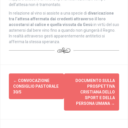
dell’attesa non è tramontato.
In relazione al vino si assiste a una specie di
divaricazione
tra l’attesa affermata dai credenti attraverso il loro
accostarsi al calice e quella vissuta da Gesù
in virtù del suo
astenersi dal bere vino fino a quando non giungerà il Regno.
In realtà attraverso gesti apparentemente antitetici si
afferma la stessa speranza.
Post
←
CONVOCAZIONE
DOCUMENTO SULLA
navigation
CONSIGLIO PASTORALE
PROSPETTIVA
30/5
CRISTIANA DELLO
SPORT E DELLA
PERSONA UMANA
→