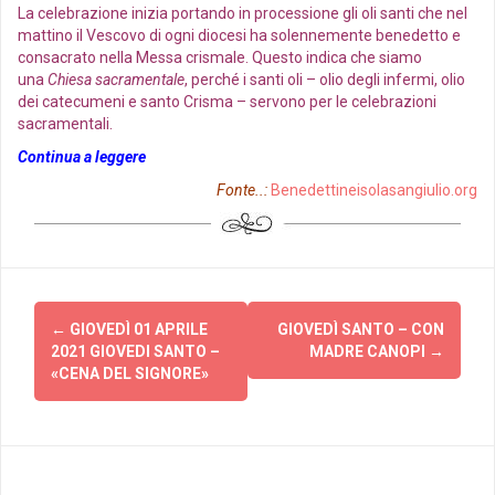
La celebrazione inizia portando in processione gli oli santi che nel
mattino il Vescovo di ogni diocesi ha solennemente benedetto e
consacrato nella Messa crismale. Questo indica che siamo
una
Chiesa sacramentale
, perché i santi oli – olio degli infermi, olio
dei catecumeni e santo Crisma – servono per le celebrazioni
sacramentali.
Continua a leggere
Fonte..:
Benedettineisolasangiulio.org
Post
←
GIOVEDÌ 01 APRILE
GIOVEDÌ SANTO – CON
navigation
2021 GIOVEDI SANTO –
MADRE CANOPI
→
«CENA DEL SIGNORE»