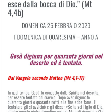
esce dalla bocca di Dio.” (Mt
4,4b)
DOMENICA 26 FEBBRAIO 2023
I DOMENICA DI QUARESIMA – ANNO A
Gesù digiuna per quaranta giorni nel
deserto ed è tentato.
Dal Vangelo secondo Matteo (Mt 4,1-11)
In quel tempo, Gesù fu condotto dallo Spirito nel deserto,
per essere tentato dal diavolo. Dopo aver digiunato
quaranta giorni e quaranta notti, alla fine ebbe fame. Il
tentatore gli si avvicinò e gli disse: «Se tu sei Figlio di Dio,
di’ che queste pietre diventino pane». Ma egli rispose: «Sta