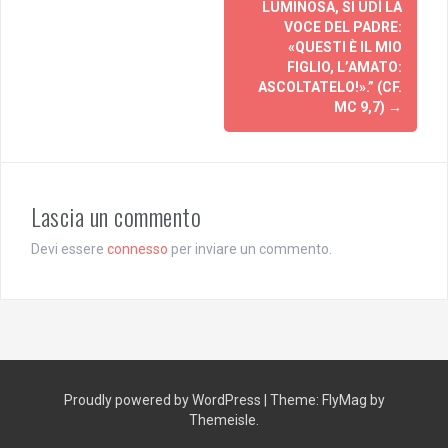
LUMINOSA, SI UDÌ LA
VOCE DEL PADRE:
«QUESTI È IL MIO
FIGLIO, L’AMATO:
ASCOLTATELO!».” (CF.
MC 9,7)
→
Lascia un commento
Devi essere
connesso
per inviare un commento.
Proudly powered by WordPress
|
Theme:
FlyMag
by
Themeisle.