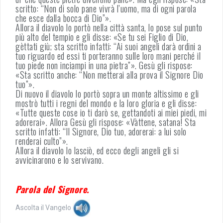
scritto: “Non di solo pane vivrà l’uomo, ma di ogni parola
che esce dalla bocca di Dio”».
Allora il diavolo lo portò nella città santa, lo pose sul punto
più alto del tempio e gli disse: «Se tu sei Figlio di Dio,
gèttati giù; sta scritto infatti: “Ai suoi angeli darà ordini a
tuo riguardo ed essi ti porteranno sulle loro mani perché il
tuo piede non inciampi in una pietra”». Gesù gli rispose:
«Sta scritto anche: “Non metterai alla prova il Signore Dio
tuo”».
Di nuovo il diavolo lo portò sopra un monte altissimo e gli
mostrò tutti i regni del mondo e la loro gloria e gli disse:
«Tutte queste cose io ti darò se, gettandoti ai miei piedi, mi
adorerai». Allora Gesù gli rispose: «Vàttene, satana! Sta
scritto infatti: “Il Signore, Dio tuo, adorerai: a lui solo
renderai culto”».
Allora il diavolo lo lasciò, ed ecco degli angeli gli si
avvicinarono e lo servivano.
Parola del Signore.
Ascolta il Vangelo