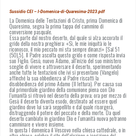
Sussidio CEI – I-Domenica-di-Quaresima-2023.pdf
La Domenica delle Tentazioni di Cristo, prima Domenica di
Quaresima, segna la prima tappa del cammino di
conversione pasquale.
Essa parte dal nostro deserto, dal quale si alza accorato il
grido della nostra preghiera: «Sì, le mie iniquità io le
riconosco, il mio peccato mi sta sempre dinanzi» [Sal 51
(50),5]. Il Padre ascolta questo grido e come risposta invia
suo Figlio. Gesù, nuovo Adamo, all’inizio del suo ministero
sceglie di vivere e attraversare il deserto, sperimentando
anche tutte le tentazioni che ivi si presentano (Vangelo)
affinché la sua obbedienza al Padre riscatti la
disobbedienza del primo Adamo (II lettura). Per causa sua
dal primordiale giardino della comunione piena con Dio
l’umanità si ritrovò nel deserto della prova; ora per mezzo di
Gesù il deserto diventa esodo, destinato ad essere quel
giardino dove lui sarà seppellito e dal quale risorgerà,
distruggendo il potere del peccato e della morte. Da quel
deserto cambiato in giardino Dio e l’umanità nuova potranno
camminare e vivere insieme.
In questa I domenica il Vescovo nella chiesa cattedrale, o in
altra chiesa, celebra il rito dell’elezione o iscrizione del