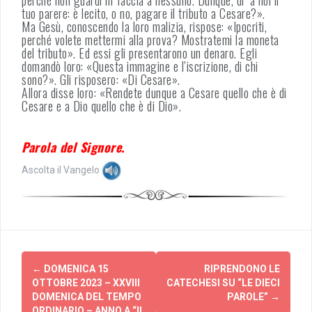
perché non guardi in faccia a nessuno. Dunque, di’ a noi il
tuo parere: è lecito, o no, pagare il tributo a Cesare?».
Ma Gesù, conoscendo la loro malizia, rispose: «Ipocriti,
perché volete mettermi alla prova? Mostratemi la moneta
del tributo». Ed essi gli presentarono un denaro. Egli
domandò loro: «Questa immagine e l’iscrizione, di chi
sono?». Gli risposero: «Di Cesare».
Allora disse loro: «Rendete dunque a Cesare quello che è di
Cesare e a Dio quello che è di Dio».
Parola del Signore.
Ascolta il Vangelo
Post
←
DOMENICA 15
RIPRENDONO LE
navigation
OTTOBRE 2023 – XXVIII
CATECHESI SU “LE DIECI
DOMENICA DEL TEMPO
PAROLE”
→
ORDINARIO – ANNO A “IL